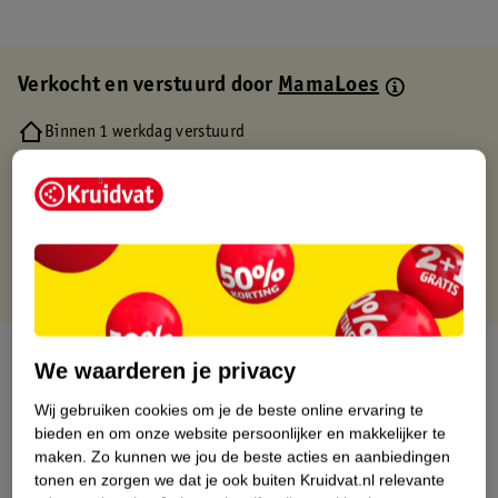
Verkocht en verstuurd door
MamaLoes
Binnen 1 werkdag verstuurd
Gratis thuisbezorgd
Gratis retourneren via verkooppartner.
Gratis punten met je Kruidvat kaart
Over dit product
We waarderen je privacy
Productinformatie
Wij gebruiken cookies om je de beste online ervaring te
bieden en om onze website persoonlijker en makkelijker te
maken.
Zo kunnen we jou de beste acties en aanbiedingen
Etiketinformatie
tonen en zorgen we dat je ook buiten Kruidvat.nl relevante