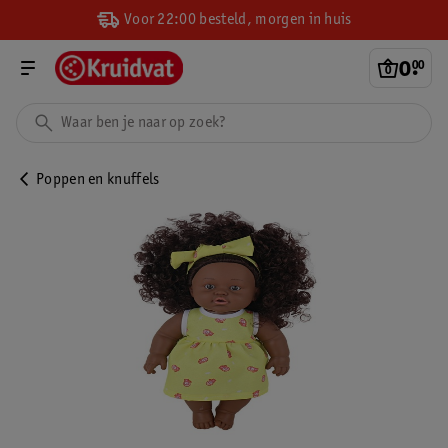
Voor 22:00 besteld, morgen in huis
0
.
00
Poppen en knuffels