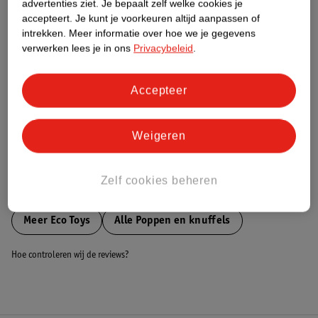
advertenties ziet.
Je bepaalt zelf welke cookies je
accepteert.
Je kunt je voorkeuren altijd aanpassen of
Nature Impact Score
intrekken.
Meer informatie over hoe we je gegevens
verwerken lees je in ons
Privacybeleid
.
Dit product heeft (nog) geen Nature
Impact Score.
Meer informatie
Accepteer
Bestel & Bezorginformatie
Weigeren
Zelf cookies beheren
Bekijk ook
Meer
Eco Toys
Alle Poppen en knuffels
Hoe controleren wij de reviews?