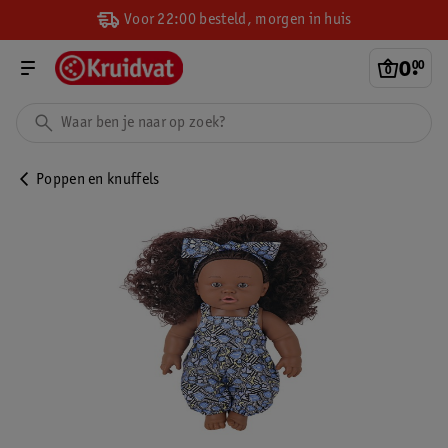
Voor 22:00 besteld, morgen in huis
0
.
00
Poppen en knuffels