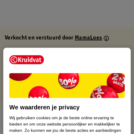
Verkocht en verstuurd door
MamaLoes
Binnen 1 werkdag verstuurd
Gratis thuisbezorgd
Gratis retourneren via verkooppartner.
Gratis punten met je Kruidvat kaart
We waarderen je privacy
Over dit product
Wij gebruiken cookies om je de beste online ervaring te
bieden en om onze website persoonlijker en makkelijker te
Productinformatie
maken.
Zo kunnen we jou de beste acties en aanbiedingen