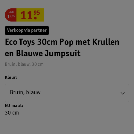
van
11
.
95
14
.
99
Verkoop via partner
Eco Toys 30cm Pop met Krullen
en Blauwe Jumpsuit
Bruin, blauw, 30 cm
Kleur
Bruin, blauw
EU maat
30 cm