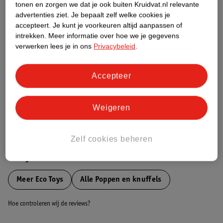
tonen en zorgen we dat je ook buiten Kruidvat.nl relevante
Etiketinformatie
advertenties ziet.
Je bepaalt zelf welke cookies je
accepteert.
Je kunt je voorkeuren altijd aanpassen of
intrekken.
Meer informatie over hoe we je gegevens
Nature Impact Score
verwerken lees je in ons
Privacybeleid
.
Dit product heeft (nog) geen Nature
Impact Score.
Accepteer
Meer informatie
Weigeren
Bestel & Bezorginformatie
Zelf cookies beheren
Bekijk ook
Meer
Eco Toys
Alle Poppen en knuffels
Hoe controleren wij de reviews?