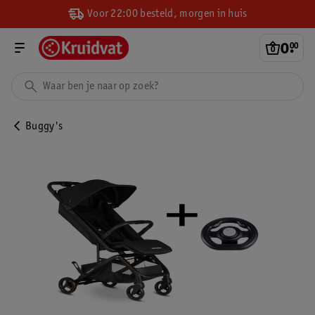
Voor 22:00 besteld, morgen in huis
0
.
00
Buggy's