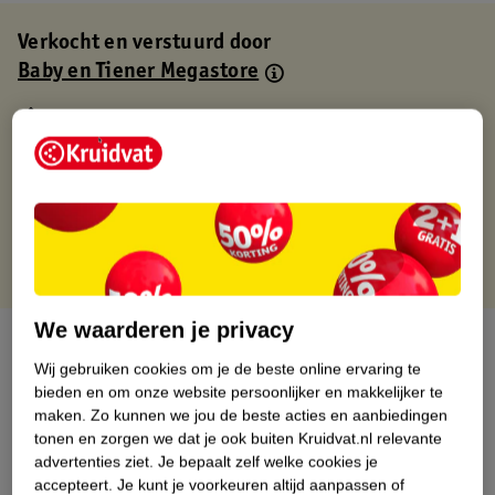
Verkocht en verstuurd door
Baby en Tiener Megastore
Binnen 1 werkdag verstuurd
Gratis thuisbezorgd
Gratis retourneren via verkooppartner.
Gratis punten met je Kruidvat kaart
We waarderen je privacy
Over dit product
Wij gebruiken cookies om je de beste online ervaring te
Productinformatie
bieden en om onze website persoonlijker en makkelijker te
maken.
Zo kunnen we jou de beste acties en aanbiedingen
tonen en zorgen we dat je ook buiten Kruidvat.nl relevante
Nature Impact Score
advertenties ziet.
Je bepaalt zelf welke cookies je
accepteert.
Je kunt je voorkeuren altijd aanpassen of
Dit product heeft (nog) geen Nature