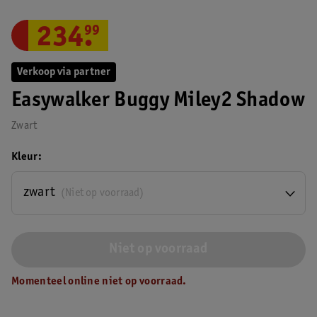
234
.
99
Verkoop via partner
Easywalker Buggy Miley2 Shadow
Zwart
Kleur
zwart
(Niet op voorraad)
Niet op voorraad
Momenteel online niet op voorraad.