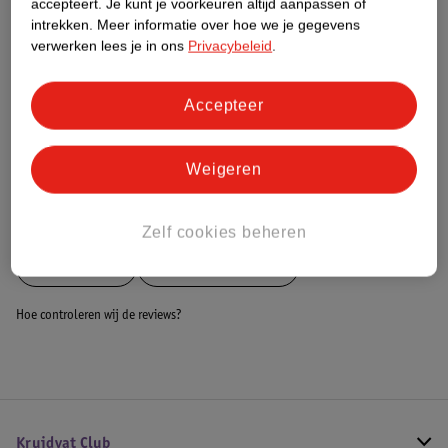
accepteert.
Je kunt je voorkeuren altijd aanpassen of
intrekken.
Meer informatie over hoe we je gegevens
Dit product heeft (nog) geen Nature
verwerken lees je in ons
Privacybeleid
.
Impact Score.
Meer informatie
Accepteer
Bestel & Bezorginformatie
Weigeren
Bekijk ook
Zelf cookies beheren
Meer
Dunlop
Alle Voetbaldoelen
Hoe controleren wij de reviews?
Kruidvat Club