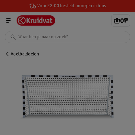
Voor 22:00 besteld, morgen in huis
0
.
00
Voetbaldoelen