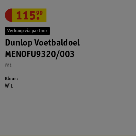
115
.
99
Verkoop via partner
Dunlop Voetbaldoel
MENOFU9320/003
Wit
Kleur
Wit