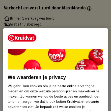
Verkocht en verstuurd door
MaxiMondo
Binnen 1 werkdag verstuurd
Gratis thuisbezorgd
Gratis retourneren via verkooppartner.
Gratis punten met je Kruidvat kaart
Over dit product
We waarderen je privacy
Productinformatie
Wij gebruiken cookies om je de beste online ervaring te
bieden en om onze website persoonlijker en makkelijker te
Etiketinformatie
maken.
Zo kunnen we jou de beste acties en aanbiedingen
tonen en zorgen we dat je ook buiten Kruidvat.nl relevante
advertenties ziet.
Je bepaalt zelf welke cookies je
Nature Impact Score