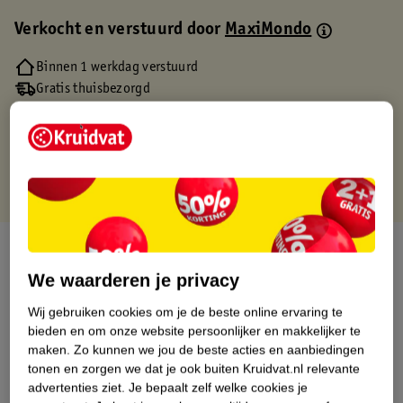
Verkocht en verstuurd door
MaxiMondo
Binnen 1 werkdag verstuurd
Gratis thuisbezorgd
Gratis retourneren via verkooppartner.
Gratis punten met je Kruidvat kaart
Over dit product
We waarderen je privacy
Productinformatie
Wij gebruiken cookies om je de beste online ervaring te
bieden en om onze website persoonlijker en makkelijker te
Etiketinformatie
maken.
Zo kunnen we jou de beste acties en aanbiedingen
tonen en zorgen we dat je ook buiten Kruidvat.nl relevante
advertenties ziet.
Je bepaalt zelf welke cookies je
Nature Impact Score