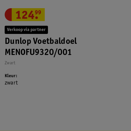
124
.
99
Verkoop via partner
Dunlop Voetbaldoel
MENOFU9320/001
Zwart
Kleur
zwart