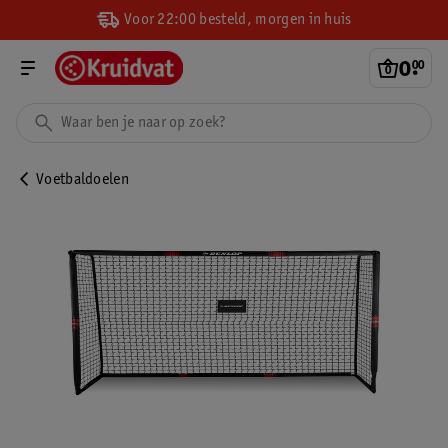
Voor 22:00 besteld, morgen in huis
0
.
00
Voetbaldoelen