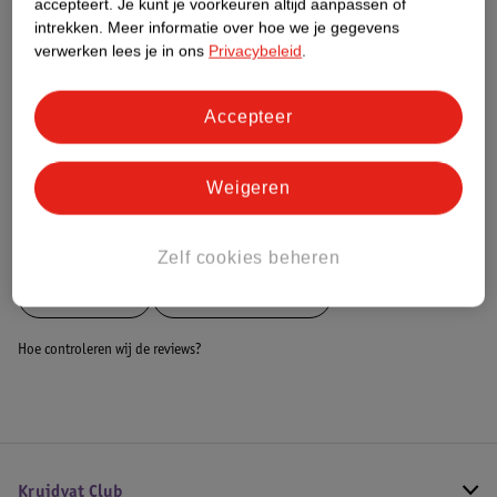
accepteert.
Je kunt je voorkeuren altijd aanpassen of
intrekken.
Meer informatie over hoe we je gegevens
Dit product heeft (nog) geen Nature
verwerken lees je in ons
Privacybeleid
.
Impact Score.
Meer informatie
Accepteer
Bestel & Bezorginformatie
Weigeren
Bekijk ook
Zelf cookies beheren
Meer
Dunlop
Alle Voetbaldoelen
Hoe controleren wij de reviews?
Kruidvat Club