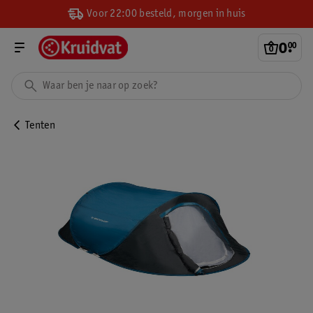
Voor 22:00 besteld, morgen in huis
0
.
00
Tenten