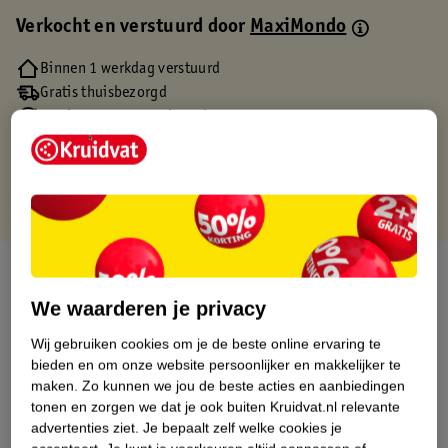
Verkocht en verstuurd door
MaxiMondo
Binnen 1 werkdag verstuurd
Gratis thuisbezorgd
Gratis retourneren via verkooppartner.
Gratis punten met je Kruidvat kaart
Over dit product
We waarderen je privacy
Productinformatie
Wij gebruiken cookies om je de beste online ervaring te
bieden en om onze website persoonlijker en makkelijker te
Etiketinformatie
maken.
Zo kunnen we jou de beste acties en aanbiedingen
tonen en zorgen we dat je ook buiten Kruidvat.nl relevante
advertenties ziet.
Je bepaalt zelf welke cookies je
Nature Impact Score