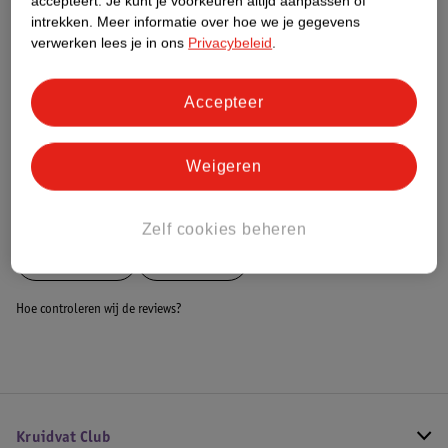
accepteert.
Je kunt je voorkeuren altijd aanpassen of
Dit product heeft (nog) geen Nature
intrekken.
Meer informatie over hoe we je gegevens
Impact Score.
verwerken lees je in ons
Privacybeleid
.
Meer informatie
Accepteer
Bestel & Bezorginformatie
Weigeren
Bekijk ook
Zelf cookies beheren
Meer
Dunlop
Alle Tenten
Hoe controleren wij de reviews?
Kruidvat Club