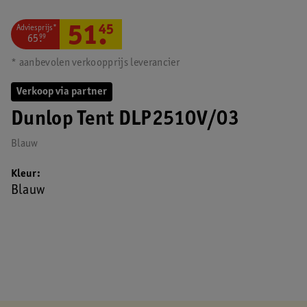
Adviesprijs*
51
.
45
65
.
99
* aanbevolen verkoopprijs leverancier
Verkoop via partner
Dunlop Tent DLP2510V/03
Blauw
Kleur
Blauw