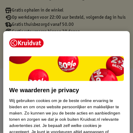
Gratis ophalen in de winkel
Op werkdagen voor 22:00 uur besteld, volgende dag in huis
Gratis thuisbezorgd vanaf 50.00
Gratis retourneren binnen 30 dagen
Gratis punten met je Kruidvat kaart
Over dit product
We waarderen je privacy
Productinformatie
Wij gebruiken cookies om je de beste online ervaring te
bieden en om onze website persoonlijker en makkelijker te
Etiketinformatie
maken.
Zo kunnen we jou de beste acties en aanbiedingen
tonen en zorgen we dat je ook buiten Kruidvat.nl relevante
advertenties ziet.
Je bepaalt zelf welke cookies je
Nature Impact Score
accepteert.
Je kunt je voorkeuren altijd aanpassen of