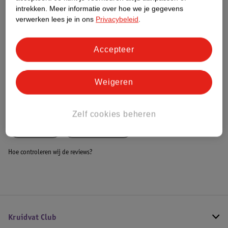
Dit product heeft (nog) geen Nature
intrekken.
Meer informatie over hoe we je gegevens
Impact Score.
verwerken lees je in ons
Privacybeleid
.
Meer informatie
Accepteer
Bestel & Bezorginformatie
Weigeren
Bekijk ook
Zelf cookies beheren
Meer
Dreft
Alle Wasmiddel
Hoe controleren wij de reviews?
Kruidvat Club