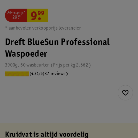
Adviesprijs*
9
.
99
29
.
99
* aanbevolen verkoopprijs leverancier
Dreft BlueSun Professional
Waspoeder
3900g, 60 wasbeurten
Prijs per
kg
2.562
37 reviews
(4.81/5)
Kruidvat is altijd voordelig