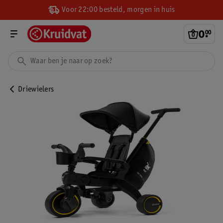
Voor 22:00 besteld, morgen in huis
0
.
00
Driewielers