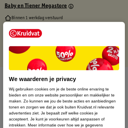
Baby en Tiener Megastore
Binnen 1 werkdag verstuurd
Gratis thuisbezorgd
Gratis retourneren via verkooppartner.
Gratis punten met je Kruidvat kaart
Over dit product
We waarderen je privacy
Productinformatie
Wij gebruiken cookies om je de beste online ervaring te
bieden en om onze website persoonlijker en makkelijker te
maken.
Zo kunnen we jou de beste acties en aanbiedingen
Nature Impact Score
tonen en zorgen we dat je ook buiten Kruidvat.nl relevante
advertenties ziet.
Je bepaalt zelf welke cookies je
Dit product heeft (nog) geen Nature
accepteert.
Je kunt je voorkeuren altijd aanpassen of
Impact Score.
intrekken.
Meer informatie over hoe we je gegevens
Meer informatie