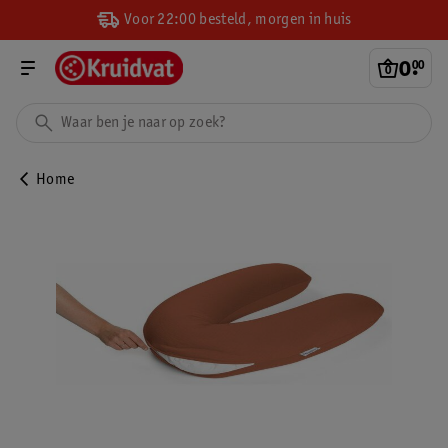
Voor 22:00 besteld, morgen in huis
0
.
00
Home