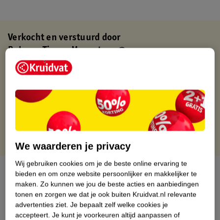
Verkocht en verstuurd door
Baby en Tiener Megastore
Binnen 1 werkdag verstuurd
Gratis thuisbezorgd
Gratis retourneren via verkooppartner.
Gratis punten met je Kruidvat kaart
We waarderen je privacy
Wij gebruiken cookies om je de beste online ervaring te
Over dit product
bieden en om onze website persoonlijker en makkelijker te
maken.
Zo kunnen we jou de beste acties en aanbiedingen
Productinformatie
tonen en zorgen we dat je ook buiten Kruidvat.nl relevante
advertenties ziet.
Je bepaalt zelf welke cookies je
accepteert.
Je kunt je voorkeuren altijd aanpassen of