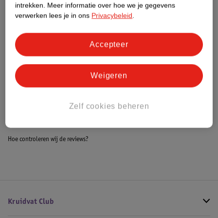
Nature Impact Score
intrekken.
Meer informatie over hoe we je gegevens
verwerken lees je in ons
Privacybeleid
.
Dit product heeft (nog) geen Nature
Impact Score.
Meer informatie
Accepteer
Weigeren
Bestel & Bezorginformatie
Zelf cookies beheren
Bekijk ook
Hoe controleren wij de reviews?
Kruidvat Club