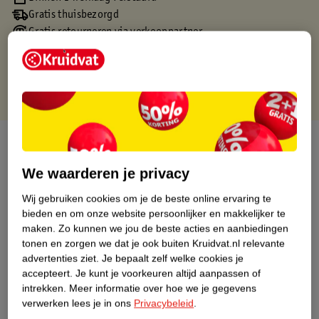
Gratis thuisbezorgd
Gratis retourneren via verkooppartner.
Gratis punten met je Kruidvat kaart
Over dit product
We waarderen je privacy
Productinformatie
Wij gebruiken cookies om je de beste online ervaring te
bieden en om onze website persoonlijker en makkelijker te
Nature Impact Score
maken.
Zo kunnen we jou de beste acties en aanbiedingen
Dit product heeft (nog) geen Nature
tonen en zorgen we dat je ook buiten Kruidvat.nl relevante
Impact Score.
advertenties ziet.
Je bepaalt zelf welke cookies je
Meer informatie
accepteert.
Je kunt je voorkeuren altijd aanpassen of
intrekken.
Meer informatie over hoe we je gegevens
verwerken lees je in ons
Privacybeleid
.