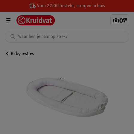
Voor 22:00 besteld, morgen in huis
0
.
00
Babynestjes