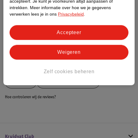
accepteert.
Je kunt je voorkeuren altijd aanpassen of
intrekken.
Meer informatie over hoe we je gegevens
Dit product heeft (nog) geen Nature
verwerken lees je in ons
Privacybeleid
.
Impact Score.
Meer informatie
Accepteer
Bestel & Bezorginformatie
Weigeren
Bekijk ook
Zelf cookies beheren
Meer
Dolu
Alle Educatief speelgoed
Hoe controleren wij de reviews?
Kruidvat Club