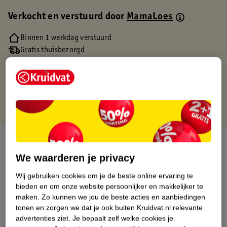
Verkocht en verstuurd door
MamaLoes
Binnen 1 werkdag verstuurd
Gratis thuisbezorgd
Gratis retourneren via verkooppartner.
Gratis punten met je Kruidvat kaart
Over dit product
We waarderen je privacy
Productinformatie
Wij gebruiken cookies om je de beste online ervaring te
bieden en om onze website persoonlijker en makkelijker te
Etiketinformatie
maken.
Zo kunnen we jou de beste acties en aanbiedingen
tonen en zorgen we dat je ook buiten Kruidvat.nl relevante
advertenties ziet.
Je bepaalt zelf welke cookies je
Nature Impact Score