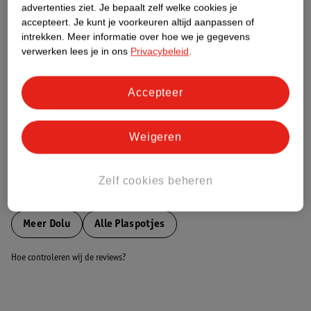
advertenties ziet.
Je bepaalt zelf welke cookies je
accepteert.
Je kunt je voorkeuren altijd aanpassen of
Nature Impact Score
intrekken.
Meer informatie over hoe we je gegevens
verwerken lees je in ons
Privacybeleid
.
Dit product heeft (nog) geen Nature
Impact Score.
Meer informatie
Accepteer
Weigeren
Bestel & Bezorginformatie
Zelf cookies beheren
Bekijk ook
Meer
Dolu
Alle Plaspotjes
Hoe controleren wij de reviews?