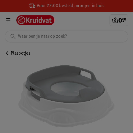
Voor 22:00 besteld, morgen in huis
0
.
00
Plaspotjes