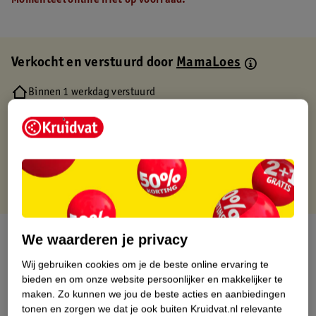
Momenteel online niet op voorraad.
Verkocht en verstuurd door
MamaLoes
Binnen 1 werkdag verstuurd
Gratis thuisbezorgd
Gratis retourneren via verkooppartner.
Gratis punten met je Kruidvat kaart
Over dit product
We waarderen je privacy
Wij gebruiken cookies om je de beste online ervaring te
Productinformatie
bieden en om onze website persoonlijker en makkelijker te
maken.
Zo kunnen we jou de beste acties en aanbiedingen
Etiketinformatie
tonen en zorgen we dat je ook buiten Kruidvat.nl relevante