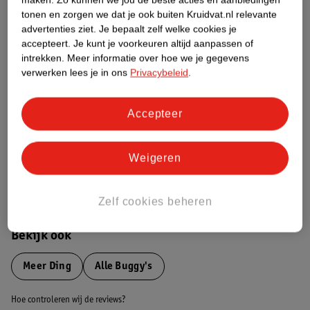
tonen en zorgen we dat je ook buiten Kruidvat.nl relevante
advertenties ziet.
Je bepaalt zelf welke cookies je
Etiketinformatie
accepteert.
Je kunt je voorkeuren altijd aanpassen of
intrekken.
Meer informatie over hoe we je gegevens
verwerken lees je in ons
Privacybeleid
.
Nature Impact Score
Dit product heeft (nog) geen Nature
Accepteer
Impact Score.
Meer informatie
Weigeren
Bestel & Bezorginformatie
Zelf cookies beheren
Bekijk ook
Meer
Ding
Alle Buggy's
Hoe controleren wij de reviews?