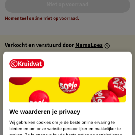
Niet op voorraad
Momenteel online niet op voorraad.
Verkocht en verstuurd door
MamaLoes
Binnen 1 werkdag verstuurd
Gratis thuisbezorgd
Gratis retourneren via verkooppartner.
Gratis punten met je Kruidvat kaart
We waarderen je privacy
Over dit product
Wij gebruiken cookies om je de beste online ervaring te
bieden en om onze website persoonlijker en makkelijker te
Productinformatie
maken.
Zo kunnen we jou de beste acties en aanbiedingen