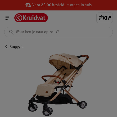
Voor 22:00 besteld, morgen in huis
0
.
00
Buggy's