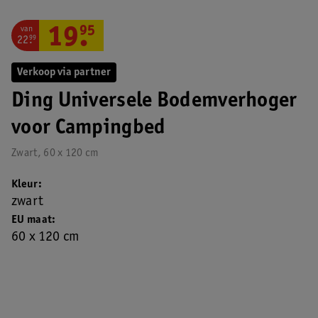
van
19
.
95
22
.
99
Verkoop via partner
Ding Universele Bodemverhoger
voor Campingbed
Zwart, 60 x 120 cm
Kleur
zwart
EU maat
60 x 120 cm