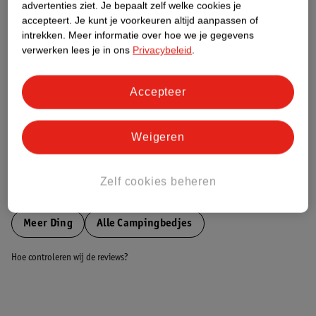
advertenties ziet.
Je bepaalt zelf welke cookies je
accepteert.
Je kunt je voorkeuren altijd aanpassen of
Nature Impact Score
intrekken.
Meer informatie over hoe we je gegevens
verwerken lees je in ons
Privacybeleid
.
Dit product heeft (nog) geen Nature
Impact Score.
Meer informatie
Accepteer
Weigeren
Bestel & Bezorginformatie
Zelf cookies beheren
Bekijk ook
Meer
Ding
Alle Campingbedjes
Hoe controleren wij de reviews?