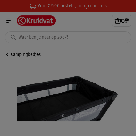
Voor 22:00 besteld, morgen in huis
0
.
00
Campingbedjes