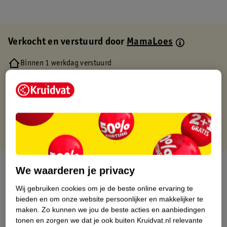
Verkocht en verstuurd door
MamaLoes
Binnen 1 werkdag verstuurd
Gratis thuisbezorgd
Gratis retourneren via verkooppartner.
Gratis punten met je Kruidvat kaart
Over dit product
We waarderen je privacy
Wij gebruiken cookies om je de beste online ervaring te
Productinformatie
bieden en om onze website persoonlijker en makkelijker te
maken.
Zo kunnen we jou de beste acties en aanbiedingen
Etiketinformatie
tonen en zorgen we dat je ook buiten Kruidvat.nl relevante