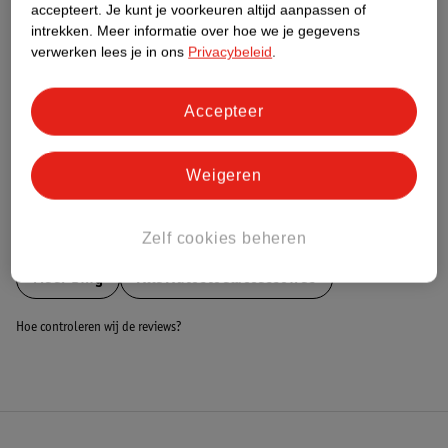
Nature Impact Score
accepteert.
Je kunt je voorkeuren altijd aanpassen of
intrekken.
Meer informatie over hoe we je gegevens
Dit product heeft (nog) geen Nature
verwerken lees je in ons
Privacybeleid
.
Impact Score.
Meer informatie
Accepteer
Bestel & Bezorginformatie
Weigeren
Bekijk ook
Zelf cookies beheren
Meer
Ding
Alle Autostoelaccessoires
Hoe controleren wij de reviews?