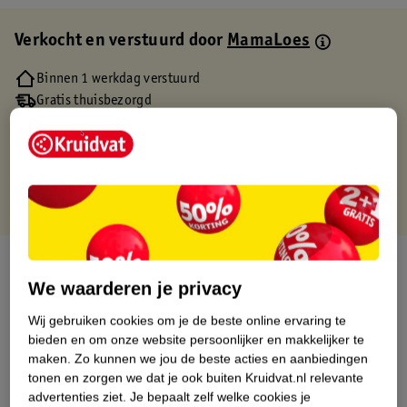
Verkocht en verstuurd door
MamaLoes
Binnen 1 werkdag verstuurd
Gratis thuisbezorgd
Gratis retourneren via verkooppartner.
Gratis punten met je Kruidvat kaart
Over dit product
We waarderen je privacy
Productinformatie
Wij gebruiken cookies om je de beste online ervaring te
bieden en om onze website persoonlijker en makkelijker te
Etiketinformatie
maken.
Zo kunnen we jou de beste acties en aanbiedingen
tonen en zorgen we dat je ook buiten Kruidvat.nl relevante
advertenties ziet.
Je bepaalt zelf welke cookies je