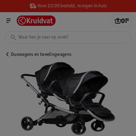
Voor 22:00 besteld, morgen in huis
0
.
00
Duowagens en tweelingwagens