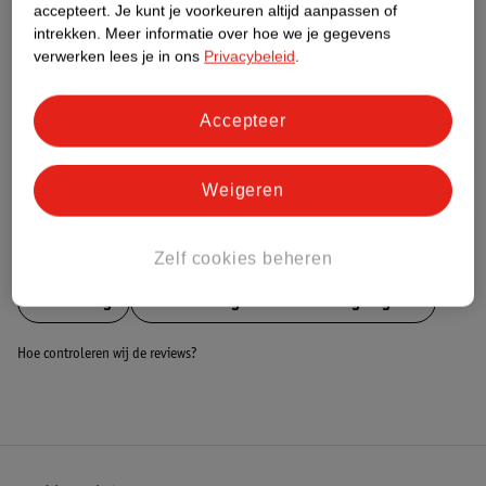
Nature Impact Score
accepteert.
Je kunt je voorkeuren altijd aanpassen of
intrekken.
Meer informatie over hoe we je gegevens
Dit product heeft (nog) geen Nature
verwerken lees je in ons
Privacybeleid
.
Impact Score.
Meer informatie
Accepteer
Bestel & Bezorginformatie
Weigeren
Bekijk ook
Zelf cookies beheren
Meer
Ding
Alle Duowagens en tweelingwagens
Hoe controleren wij de reviews?