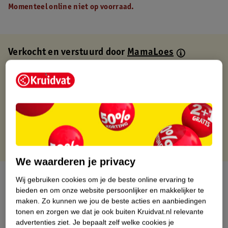
Momenteel online niet op voorraad.
Verkocht en verstuurd door
MamaLoes
Binnen 1 werkdag verstuurd
Gratis thuisbezorgd
Gratis retourneren via verkooppartner.
Gratis punten met je Kruidvat kaart
We waarderen je privacy
Over dit product
Wij gebruiken cookies om je de beste online ervaring te
bieden en om onze website persoonlijker en makkelijker te
Productinformatie
maken.
Zo kunnen we jou de beste acties en aanbiedingen
tonen en zorgen we dat je ook buiten Kruidvat.nl relevante
advertenties ziet.
Je bepaalt zelf welke cookies je