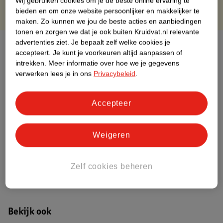
Wij gebruiken cookies om je de beste online ervaring te
bieden en om onze website persoonlijker en makkelijker te
maken.
Zo kunnen we jou de beste acties en aanbiedingen
tonen en zorgen we dat je ook buiten Kruidvat.nl relevante
advertenties ziet.
Je bepaalt zelf welke cookies je
Over dit product
accepteert.
Je kunt je voorkeuren altijd aanpassen of
intrekken.
Meer informatie over hoe we je gegevens
Productinformatie
verwerken lees je in ons
Privacybeleid
.
Nature Impact Score
Accepteer
Dit product heeft (nog) geen Nature
Impact Score.
Meer informatie
Weigeren
Zelf cookies beheren
Bestel & Bezorginformatie
Bekijk ook