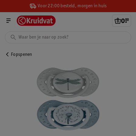
Voor 22:00 besteld, morgen in huis
0
.
00
Fopspenen