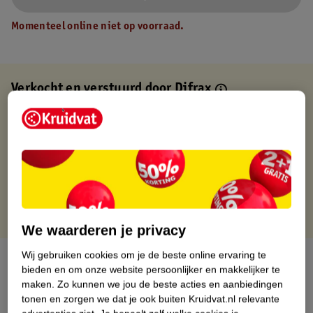
Momenteel online niet op voorraad.
Verkocht en verstuurd door
Difrax
Binnen 1 werkdag verstuurd
Gratis thuisbezorgd
Gratis retourneren via verkooppartner.
Gratis punten met je Kruidvat kaart
We waarderen je privacy
Wij gebruiken cookies om je de beste online ervaring te
Over dit product
bieden en om onze website persoonlijker en makkelijker te
maken.
Zo kunnen we jou de beste acties en aanbiedingen
Productinformatie
tonen en zorgen we dat je ook buiten Kruidvat.nl relevante