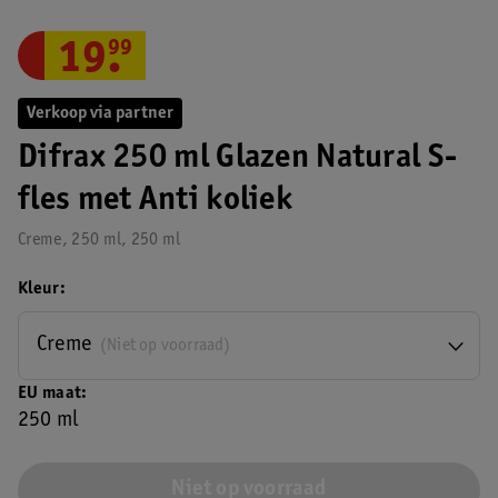
19
.
99
Verkoop via partner
Difrax 250 ml Glazen Natural S-
fles met Anti koliek
Creme, 250 ml, 250 ml
Kleur
Creme
(Niet op voorraad)
EU maat
250 ml
Niet op voorraad