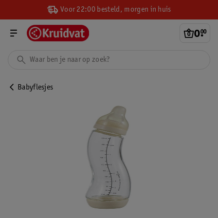
Voor 22:00 besteld, morgen in huis
0
.
00
Babyflesjes