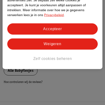
advertenties ziet.
Je bepaalt zelf welke cookies je
accepteert.
Je kunt je voorkeuren altijd aanpassen of
Nature Impact Score
intrekken.
Meer informatie over hoe we je gegevens
Dit product heeft (nog) geen Nature
verwerken lees je in ons
Privacybeleid
.
Impact Score.
Meer informatie
Accepteer
Bestel & Bezorginformatie
Weigeren
Zelf cookies beheren
Bekijk ook
Alle Babyflesjes
Hoe controleren wij de reviews?