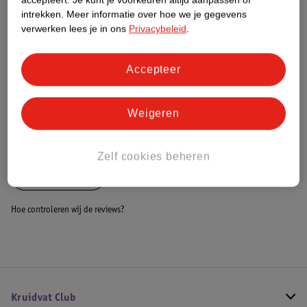
Dit product heeft (nog) geen Nature
intrekken.
Meer informatie over hoe we je gegevens
Impact Score.
verwerken lees je in ons
Privacybeleid
.
Meer informatie
Accepteer
Bestel & Bezorginformatie
Weigeren
Bekijk ook
Zelf cookies beheren
Alle Fopspenen
Hoe controleren wij de reviews?
Kruidvat Club