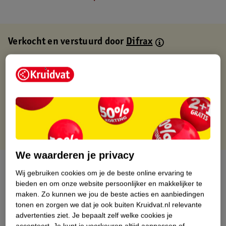
Verkocht en verstuurd door
Difrax
Binnen 1 werkdag verstuurd
Gratis thuisbezorgd
Gratis retourneren via verkooppartner.
Gratis punten met je Kruidvat kaart
We waarderen je privacy
Over dit product
Wij gebruiken cookies om je de beste online ervaring te
bieden en om onze website persoonlijker en makkelijker te
Productinformatie
maken.
Zo kunnen we jou de beste acties en aanbiedingen
tonen en zorgen we dat je ook buiten Kruidvat.nl relevante
advertenties ziet.
Je bepaalt zelf welke cookies je
Nature Impact Score
accepteert.
Je kunt je voorkeuren altijd aanpassen of