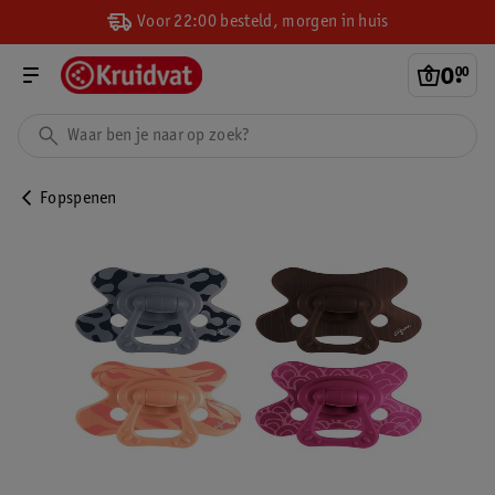
Voor 22:00 besteld, morgen in huis
0
.
00
Fopspenen