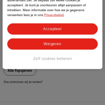
advertenties ziet.
Je bepaalt zelf welke cookies je
accepteert.
Je kunt je voorkeuren altijd aanpassen of
Nature Impact Score
intrekken.
Meer informatie over hoe we je gegevens
Dit product heeft (nog) geen Nature
verwerken lees je in ons
Privacybeleid
.
Impact Score.
Meer informatie
Accepteer
Bestel & Bezorginformatie
Weigeren
Zelf cookies beheren
Bekijk ook
Alle Fopspenen
Hoe controleren wij de reviews?