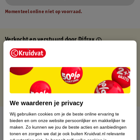
Momenteel online niet op voorraad.
Verkocht en verstuurd door
Difrax
Binnen 1 werkdag verstuurd
Gratis thuisbezorgd
Gratis retourneren via verkooppartner.
Gratis punten met je Kruidvat kaart
We waarderen je privacy
Wij gebruiken cookies om je de beste online ervaring te
Over dit product
bieden en om onze website persoonlijker en makkelijker te
maken.
Zo kunnen we jou de beste acties en aanbiedingen
Productinformatie
tonen en zorgen we dat je ook buiten Kruidvat.nl relevante