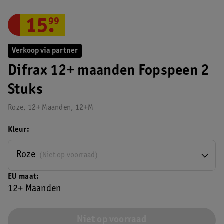
15
.
99
Verkoop via partner
Difrax 12+ maanden Fopspeen 2
Stuks
Roze, 12+ Maanden, 12+M
Kleur
Roze
(Niet op voorraad)
EU maat
12+ Maanden
Niet op voorraad