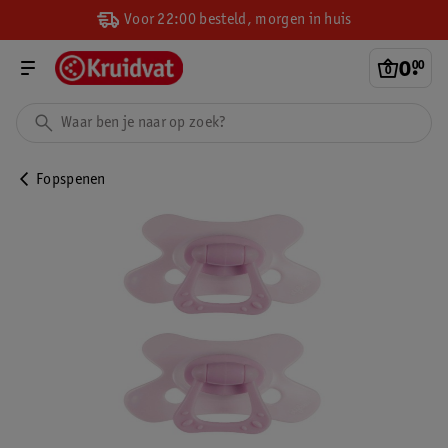
Voor 22:00 besteld, morgen in huis
0
.
00
Fopspenen