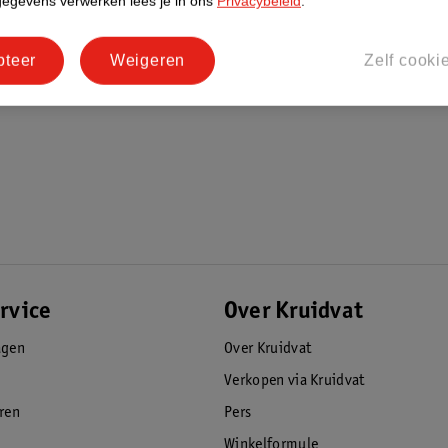
gegevens verwerken lees je in ons
Privacybeleid
.
pteer
Weigeren
Zelf cooki
rvice
Over Kruidvat
agen
Over Kruidvat
Verkopen via Kruidvat
eren
Pers
Winkelformule