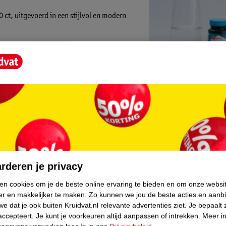
 ct, uitgevoerd in een stijlvol en modern
Verkocht en
Binnen 1 werk
Gratis thuisbe
core.
Gratis retourn
Gratis punten 
rderen je privacy
ken cookies om je de beste online ervaring te bieden en om onze websi
er en makkelijker te maken.
Zo kunnen we jou de beste acties en aanb
e dat je ook buiten Kruidvat.nl relevante advertenties ziet.
Je bepaalt 
accepteert.
Je kunt je voorkeuren altijd aanpassen of intrekken.
Meer in