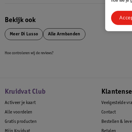
hoe we je 
Acce
Bekijk ook
Meer
Di Lusso
Alle Armbanden
Hoe controleren wij de reviews?
Kruidvat Club
Klantense
Activeer je kaart
Veelgestelde vr
Alle voordelen
Contact
Gratis producten
Bestellen & lev
Mijn Kruidvat
Betalen