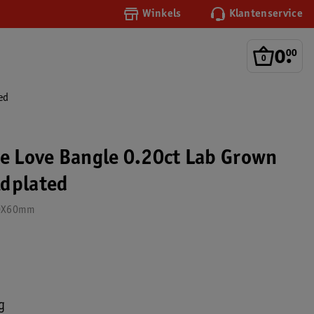
Winkels
Klantenservice
0
.
00
ed
ue Love Bangle 0.20ct Lab Grown
ldplated
50X60mm
g