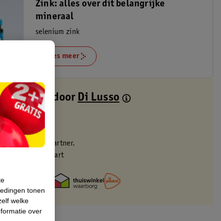
Zink: alles over dit belangrijke
mineraal
selenium zink
Lees meer
 verstuurd door
Di Lusso
dag verstuurd
zorgd
eren via verkooppartner.
met je Kruidvat kaart
te
iedingen tonen
zelf welke
formatie over