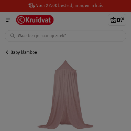
Voor 22:00 besteld, morgen in huis
0
.
00
Baby klamboe