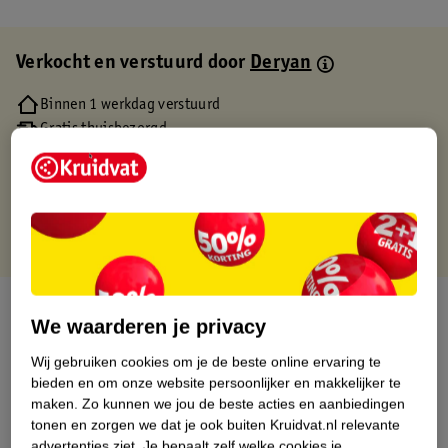
Verkocht en verstuurd door
Deryan
Binnen 1 werkdag verstuurd
Gratis thuisbezorgd
Gratis retourneren via verkooppartner.
Gratis punten met je Kruidvat kaart
Over dit product
We waarderen je privacy
Productinformatie
Wij gebruiken cookies om je de beste online ervaring te
bieden en om onze website persoonlijker en makkelijker te
maken.
Zo kunnen we jou de beste acties en aanbiedingen
Etiketinformatie
tonen en zorgen we dat je ook buiten Kruidvat.nl relevante
advertenties ziet.
Je bepaalt zelf welke cookies je