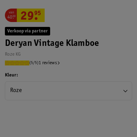
van
29
.
95
40
.
00
Verkoop via partner
Deryan Vintage Klamboe
Roze KG
1 reviews
(5/5)
Kleur
Roze