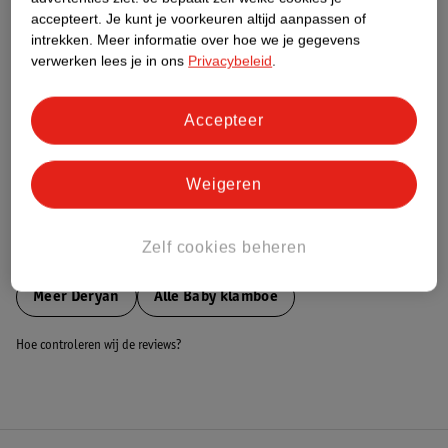
accepteert.
Je kunt je voorkeuren altijd aanpassen of
Nature Impact Score
intrekken.
Meer informatie over hoe we je gegevens
Dit product heeft (nog) geen Nature
verwerken lees je in ons
Privacybeleid
.
Impact Score.
Meer informatie
Accepteer
Bestel & Bezorginformatie
Weigeren
Zelf cookies beheren
Bekijk ook
Meer
Deryan
Alle Baby klamboe
Hoe controleren wij de reviews?