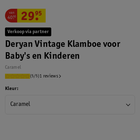
van
29
.
95
40
.
00
Verkoop via partner
Deryan Vintage Klamboe voor
Baby's en Kinderen
Caramel
1 reviews
(5/5)
Kleur
Caramel