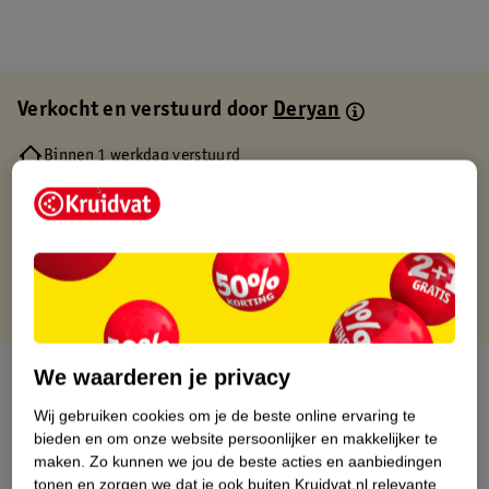
Verkocht en verstuurd door
Deryan
Binnen 1 werkdag verstuurd
Gratis thuisbezorgd
Gratis retourneren via verkooppartner.
Gratis punten met je Kruidvat kaart
We waarderen je privacy
Over dit product
Wij gebruiken cookies om je de beste online ervaring te
Productinformatie
bieden en om onze website persoonlijker en makkelijker te
maken.
Zo kunnen we jou de beste acties en aanbiedingen
tonen en zorgen we dat je ook buiten Kruidvat.nl relevante