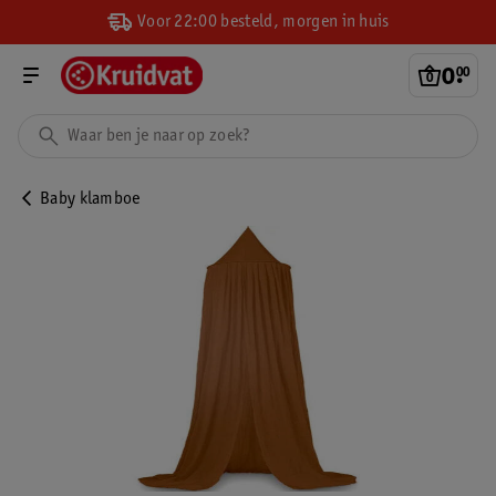
Voor 22:00 besteld, morgen in huis
0
.
00
Baby klamboe