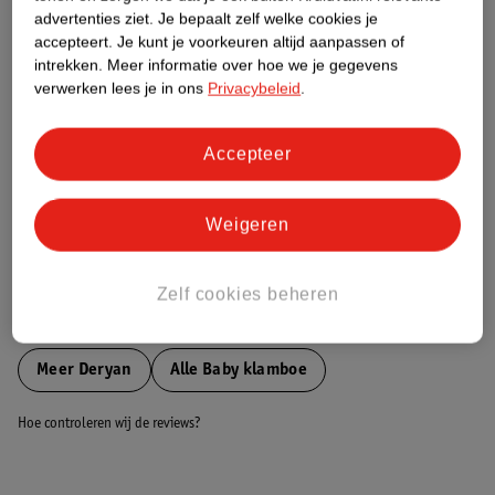
Etiketinformatie
advertenties ziet.
Je bepaalt zelf welke cookies je
accepteert.
Je kunt je voorkeuren altijd aanpassen of
intrekken.
Meer informatie over hoe we je gegevens
Nature Impact Score
verwerken lees je in ons
Privacybeleid
.
Dit product heeft (nog) geen Nature
Impact Score.
Meer informatie
Accepteer
Weigeren
Bestel & Bezorginformatie
Zelf cookies beheren
Bekijk ook
Meer
Deryan
Alle Baby klamboe
Hoe controleren wij de reviews?