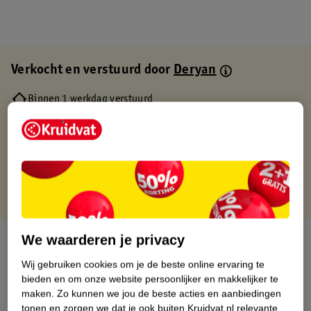
Verkocht en verstuurd door
Deryan
Binnen 1 werkdag verstuurd
Gratis thuisbezorgd
Gratis retourneren via verkooppartner.
Gratis punten met je Kruidvat kaart
We waarderen je privacy
Over dit product
Wij gebruiken cookies om je de beste online ervaring te
Productinformatie
bieden en om onze website persoonlijker en makkelijker te
maken.
Zo kunnen we jou de beste acties en aanbiedingen
tonen en zorgen we dat je ook buiten Kruidvat.nl relevante