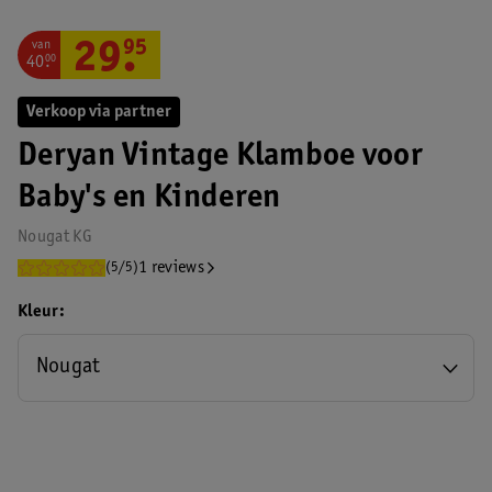
van
29
.
95
40
.
00
Verkoop via partner
Deryan Vintage Klamboe voor
Baby's en Kinderen
Nougat KG
1 reviews
(5/5)
Kleur
Nougat