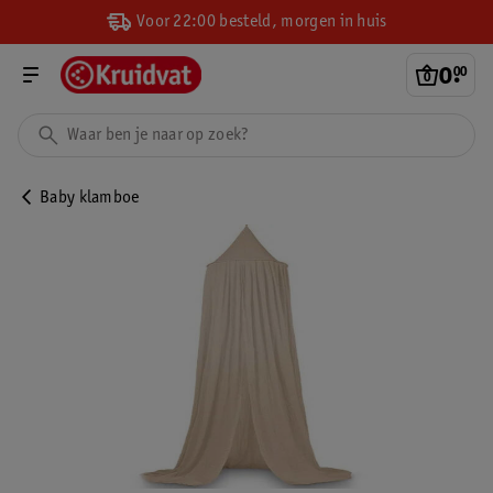
Voor 22:00 besteld, morgen in huis
0
.
00
Baby klamboe