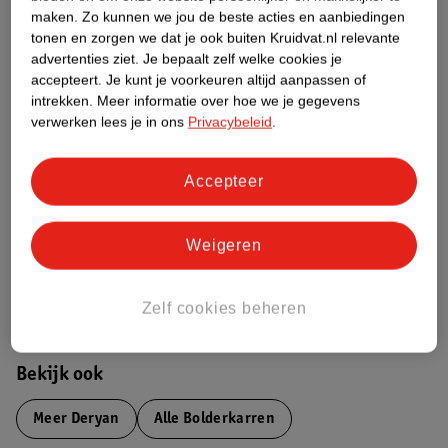
maken.
Zo kunnen we jou de beste acties en aanbiedingen
Productinformatie
tonen en zorgen we dat je ook buiten Kruidvat.nl relevante
advertenties ziet.
Je bepaalt zelf welke cookies je
accepteert.
Je kunt je voorkeuren altijd aanpassen of
Etiketinformatie
intrekken.
Meer informatie over hoe we je gegevens
verwerken lees je in ons
Privacybeleid
.
Nature Impact Score
Dit product heeft (nog) geen Nature
Accepteer
Impact Score.
Meer informatie
Weigeren
Bestel & Bezorginformatie
Zelf cookies beheren
Bekijk ook
Meer
Deryan
Alle Bolderkarren