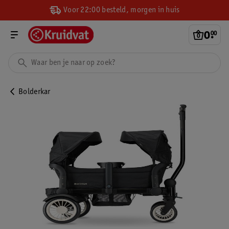
Voor 22:00 besteld, morgen in huis
0
.
00
Bolderkar