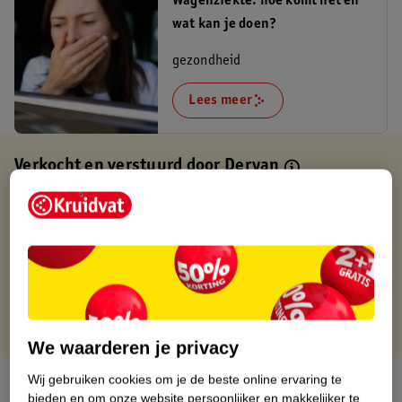
Wagenziekte: hoe komt het en
wat kan je doen?
gezondheid
Lees meer
Verkocht en verstuurd door
Deryan
Binnen 1 werkdag verstuurd
Gratis thuisbezorgd
Gratis retourneren via verkooppartner.
Gratis punten met je Kruidvat kaart
We waarderen je privacy
Wij gebruiken cookies om je de beste online ervaring te
Over dit product
bieden en om onze website persoonlijker en makkelijker te