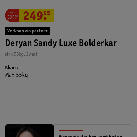
van
249
.
95
399
.
00
Verkoop via partner
Deryan Sandy Luxe Bolderkar
Max 55kg, Zwart
Kleur
Max 55kg