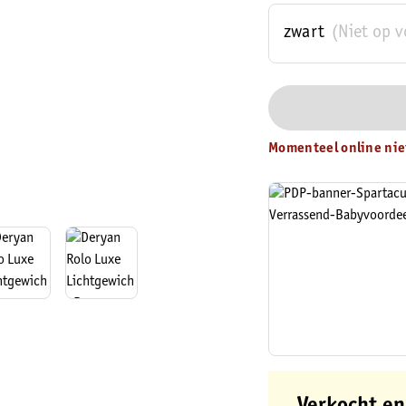
zwart
(Niet op 
Momenteel online nie