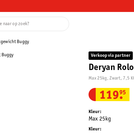
htgewicht Buggy
Verkoop via partner
Deryan Rolo
Max 25kg, Zwart, 7,5 K
119
.
95
Kleur
Max 25kg
Kleur