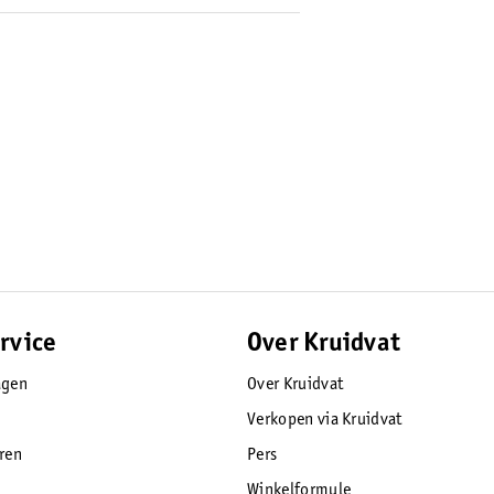
erstelbare posities, kan jouw kindje rechtop
orzien van een SPF 50+ zonbescherming én
ijna elke hoek!
weging automatisch in en uit te laten
 makkelijk op! Wat de DERYAN Rolo tevens zo
af 0 maanden tot ongeveer 4 jaar. De buggy
rvice
Over Kruidvat
egenhoes, muggennet en een autostoel
agen
Over Kruidvat
Verkopen via Kruidvat
eren
Pers
Winkelformule