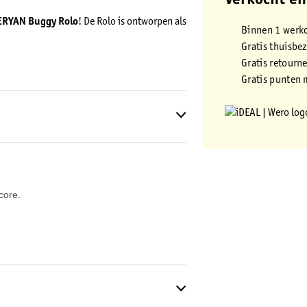
Verkocht en
ERYAN Buggy Rolo
! De Rolo is ontworpen als
Binnen 1 werk
Gratis thuisbe
Gratis retourn
Gratis punten 
core.
ng is makkelijk af te nemen met een doek. De
dje altijd veilig in de buggy zit. Daarnaast
draagt aan ultiem gebruiksgemak en
oor moeiteloos duwen.