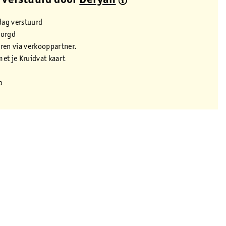
 verstuurd door
Deryan
dag verstuurd
zorgd
eren via verkooppartner.
met je Kruidvat kaart