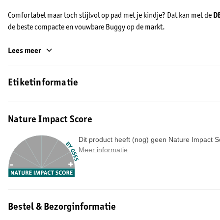
Comfortabel maar toch stijlvol op pad met je kindje? Dat kan met de
D
de beste compacte en vouwbare Buggy op de markt.
Voordelen:
Lees meer
Super compact (meenemen als handbagage).
Met één hand inklappen, uitklappen én besturen.
Etiketinformatie
Ontworpen met grote focus op veiligheid en gebruiksvriendelijkheid.
Beschikt over een gebruiksvriendelijke en veilige voetrem.
Doorkijk venster in de kap met afsluitbare magnetische flap.
Nature Impact Score
Diverse accessoires verkrijgbaar via Deryan.
Dit product heeft (nog) geen Nature Impact S
Design:
Meer informatie
De DERYAN Rolo biedt optimaal comfort, gemak en veiligheid. De zitti
buggy is voorzien van een 3-punts veiligheidsharnas, waardoor jouw kin
heeft de DERYAN Rolo een gebruiksvriendelijk remsysteem dat ook bij
veiligheid tijdens het wandelen en reizen. De grotere wielen zorgen v
Bestel & Bezorginformatie