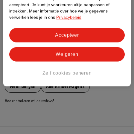
Nature Impact Score
accepteert.
Je kunt je voorkeuren altijd aanpassen of
intrekken.
Meer informatie over hoe we je gegevens
Dit product heeft (nog) geen Nature
verwerken lees je in ons
Privacybeleid
.
Impact Score.
Meer informatie
Accepteer
Bestel & Bezorginformatie
Weigeren
Zelf cookies beheren
Bekijk ook
Meer
Deryan
Alle Kinderwagens
Hoe controleren wij de reviews?