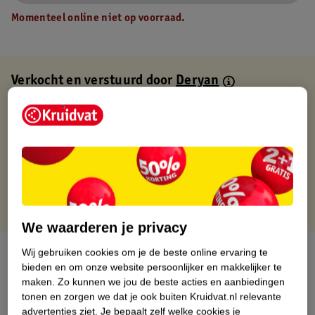
Momenteel online niet op voorraad.
Verkocht en verstuurd door
Deryan
Binnen 1 werkdag verstuurd
Gratis thuisbezorgd
Gratis retourneren via verkooppartner.
Gratis punten met je Kruidvat kaart
We waarderen je privacy
Over dit product
Wij gebruiken cookies om je de beste online ervaring te
bieden en om onze website persoonlijker en makkelijker te
maken.
Zo kunnen we jou de beste acties en aanbiedingen
Productinformatie
tonen en zorgen we dat je ook buiten Kruidvat.nl relevante
advertenties ziet.
Je bepaalt zelf welke cookies je