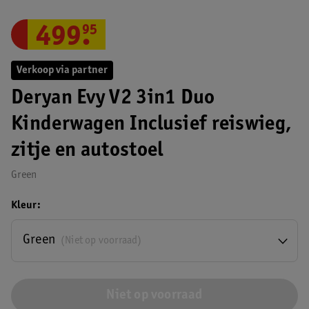
499
.
95
Verkoop via partner
Deryan Evy V2 3in1 Duo
Kinderwagen Inclusief reiswieg,
zitje en autostoel
Green
Kleur
Green
(Niet op voorraad)
Niet op voorraad