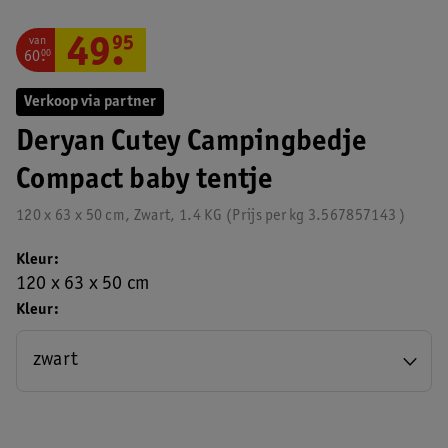
van
49
.
95
60
.
00
Verkoop via partner
Deryan Cutey Campingbedje
Compact baby tentje
120 x 63 x 50 cm, Zwart, 1.4 KG
Prijs per
kg
3.567857143
Kleur
120 x 63 x 50 cm
Kleur
zwart