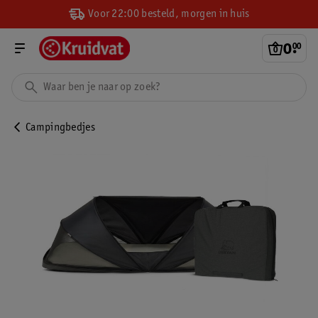
Voor 22:00 besteld, morgen in huis
0
.
00
Campingbedjes