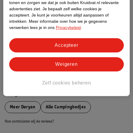
tonen en zorgen we dat je ook buiten Kruidvat.nl relevante
Etiketinformatie
advertenties ziet.
Je bepaalt zelf welke cookies je
accepteert.
Je kunt je voorkeuren altijd aanpassen of
intrekken.
Meer informatie over hoe we je gegevens
Nature Impact Score
verwerken lees je in ons
Privacybeleid
.
Dit product heeft (nog) geen Nature
Impact Score.
Accepteer
Meer informatie
Weigeren
Bestel & Bezorginformatie
Zelf cookies beheren
Bekijk ook
Meer
Deryan
Alle Campingbedjes
Hoe controleren wij de reviews?