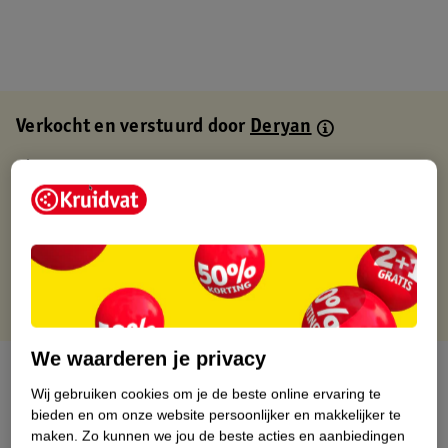
Verkocht en verstuurd door
Deryan
Binnen 1 werkdag verstuurd
Gratis thuisbezorgd
Gratis retourneren via verkooppartner.
Gratis punten met je Kruidvat kaart
We waarderen je privacy
Over dit product
Wij gebruiken cookies om je de beste online ervaring te
bieden en om onze website persoonlijker en makkelijker te
Productinformatie
maken.
Zo kunnen we jou de beste acties en aanbiedingen