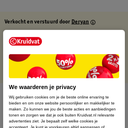
Verkocht en verstuurd door
Deryan
Binnen 1 werkdag verstuurd
Gratis thuisbezorgd
Gratis retourneren via verkooppartner.
Gratis punten met je Kruidvat kaart
We waarderen je privacy
Over dit product
Wij gebruiken cookies om je de beste online ervaring te
bieden en om onze website persoonlijker en makkelijker te
Productinformatie
maken.
Zo kunnen we jou de beste acties en aanbiedingen
tonen en zorgen we dat je ook buiten Kruidvat.nl relevante
advertenties ziet.
Je bepaalt zelf welke cookies je
Nature Impact Score
accepteert.
Je kunt je voorkeuren altijd aanpassen of