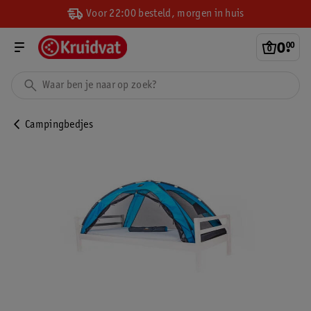
Voor 22:00 besteld, morgen in huis
0
.
00
Campingbedjes