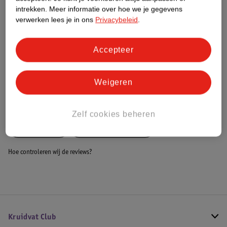
Dit product heeft (nog) geen Nature
intrekken.
Meer informatie over hoe we je gegevens
Impact Score.
verwerken lees je in ons
Privacybeleid
.
Meer informatie
Accepteer
Bestel & Bezorginformatie
Weigeren
Bekijk ook
Zelf cookies beheren
Meer
Deryan
Alle Campingbedjes
Hoe controleren wij de reviews?
Kruidvat Club