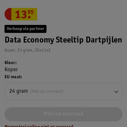
13
.
95
Verkoop via partner
Data Economy Steeltip Dartpijlen
Koper, 24 gram, 20x11x2
Kleur
Koper
EU maat
24 gram
(Niet op voorraad)
Niet op voorraad