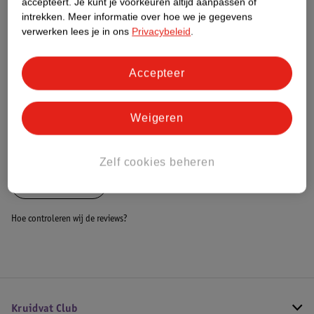
accepteert.
Je kunt je voorkeuren altijd aanpassen of
Dit product heeft (nog) geen Nature
intrekken.
Meer informatie over hoe we je gegevens
Impact Score.
verwerken lees je in ons
Privacybeleid
.
Meer informatie
Accepteer
Bestel & Bezorginformatie
Weigeren
Bekijk ook
Zelf cookies beheren
Alle Dartpijlen
Hoe controleren wij de reviews?
Kruidvat Club