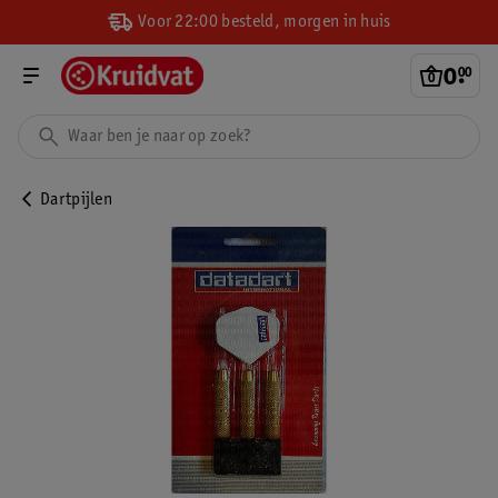
Voor 22:00 besteld, morgen in huis
0
.
00
Dartpijlen