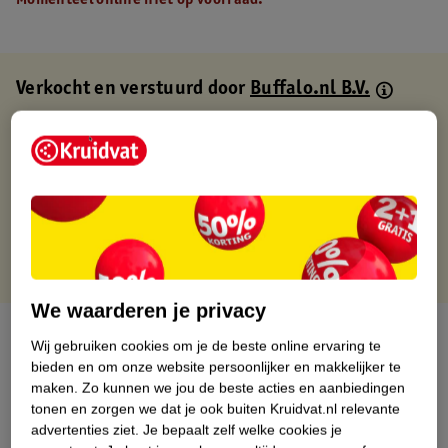
Momenteel online niet op voorraad.
Verkocht en verstuurd door
Buffalo.nl B.V.
Binnen 1 werkdag verstuurd
Gratis thuisbezorgd
Gratis retourneren via verkooppartner.
Gratis punten met je Kruidvat kaart
We waarderen je privacy
Over dit product
Wij gebruiken cookies om je de beste online ervaring te
bieden en om onze website persoonlijker en makkelijker te
Productinformatie
maken.
Zo kunnen we jou de beste acties en aanbiedingen
tonen en zorgen we dat je ook buiten Kruidvat.nl relevante
advertenties ziet.
Je bepaalt zelf welke cookies je
Nature Impact Score