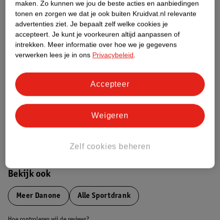
Productinformatie
maken.
Zo kunnen we jou de beste acties en aanbiedingen
tonen en zorgen we dat je ook buiten Kruidvat.nl relevante
advertenties ziet.
Je bepaalt zelf welke cookies je
Etiketinformatie
accepteert.
Je kunt je voorkeuren altijd aanpassen of
intrekken.
Meer informatie over hoe we je gegevens
verwerken lees je in ons
Privacybeleid
.
Nature Impact Score
Dit product heeft (nog) geen Nature
Accepteer
Impact Score.
Meer informatie
Weigeren
Bestel & Bezorginformatie
Zelf cookies beheren
Bekijk ook
Meer
Danone
Alle Sportdrank