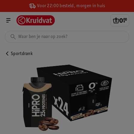
Voor 22:00 besteld, morgen in huis
0
.
00
Sportdrank