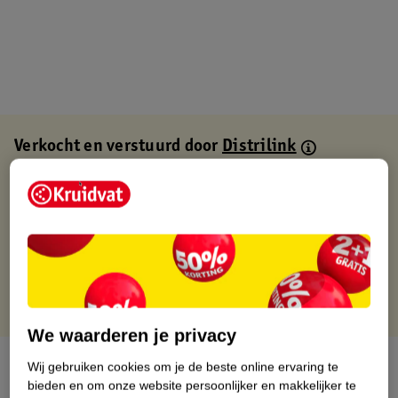
Verkocht en verstuurd door
Distrilink
Binnen 1 werkdag verstuurd
Gratis thuisbezorgd
Gratis retourneren via verkooppartner.
Gratis punten met je Kruidvat kaart
We waarderen je privacy
Over dit product
Wij gebruiken cookies om je de beste online ervaring te
bieden en om onze website persoonlijker en makkelijker te