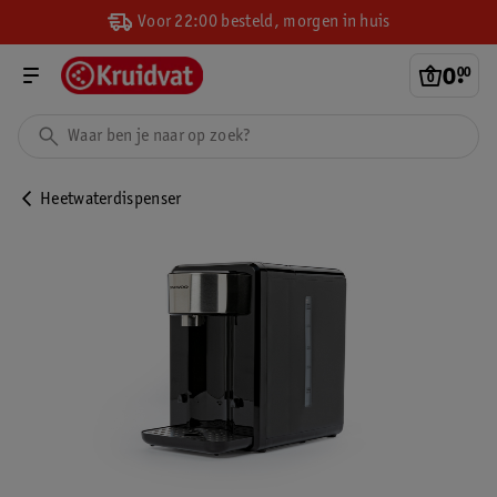
Voor 22:00 besteld, morgen in huis
0
.
00
Heetwaterdispenser