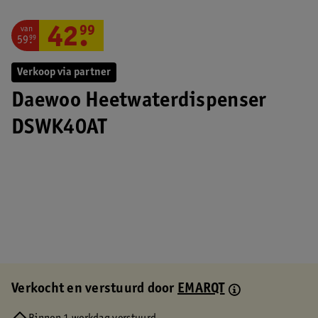
van
42
.
99
59
.
99
Verkoop via partner
Daewoo Heetwaterdispenser
DSWK40AT
Verkocht en verstuurd door
EMARQT