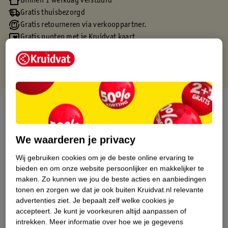
Binnen 1 werkdag verstuurd
Gratis thuisbezorgd
Gratis retourneren via verkooppartner.
Gratis punten met je Kruidvat kaart
Over dit product
Productinformatie
We waarderen je privacy
Etiketinformatie
Wij gebruiken cookies om je de beste online ervaring te
bieden en om onze website persoonlijker en makkelijker te
maken.
Zo kunnen we jou de beste acties en aanbiedingen
Nature Impact Score
tonen en zorgen we dat je ook buiten Kruidvat.nl relevante
advertenties ziet.
Je bepaalt zelf welke cookies je
Dit product heeft (nog) geen Nature
accepteert.
Je kunt je voorkeuren altijd aanpassen of
Impact Score.
intrekken.
Meer informatie over hoe we je gegevens
Meer informatie