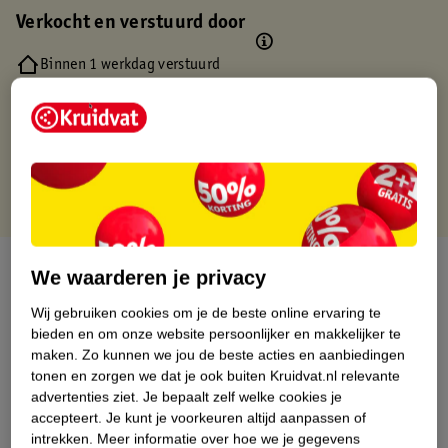
Verkocht en verstuurd door
Binnen 1 werkdag verstuurd
Gratis thuisbezorgd
Gratis retourneren via verkooppartner.
Gratis punten met je Kruidvat kaart
Over dit product
We waarderen je privacy
Productinformatie
Wij gebruiken cookies om je de beste online ervaring te
bieden en om onze website persoonlijker en makkelijker te
maken.
Zo kunnen we jou de beste acties en aanbiedingen
Nature Impact Score
tonen en zorgen we dat je ook buiten Kruidvat.nl relevante
advertenties ziet.
Je bepaalt zelf welke cookies je
Dit product heeft (nog) geen Nature
accepteert.
Je kunt je voorkeuren altijd aanpassen of
Impact Score.
intrekken.
Meer informatie over hoe we je gegevens
Meer informatie