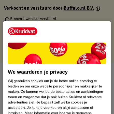
Verkocht en verstuurd door
Buffalo.nl B.V.
Binnen 1 werkdag verstuurd
Gratis thuisbezorgd
Gratis retourneren via verkooppartner.
Gratis punten met je Kruidvat kaart
Over dit product
We waarderen je privacy
Wij gebruiken cookies om je de beste online ervaring te
Productinformatie
bieden en om onze website persoonlijker en makkelijker te
maken.
Zo kunnen we jou de beste acties en aanbiedingen
tonen en zorgen we dat je ook buiten Kruidvat.nl relevante
Nature Impact Score
advertenties ziet.
Je bepaalt zelf welke cookies je
Dit product heeft (nog) geen Nature
accepteert.
Je kunt je voorkeuren altijd aanpassen of
Impact Score.
intrekken.
Meer informatie over hoe we je gegevens