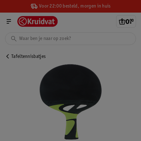
Voor 22:00 besteld, morgen in huis
0
.
00
Tafeltennisbatjes