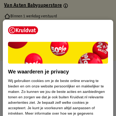
Van Asten Babysuperstore
Binnen 1 werkdag verstuurd
Gratis thuisbezorgd
Gratis retourneren via verkooppartner.
Gratis punten met je Kruidvat kaart
Over dit product
We waarderen je privacy
Productinformatie
Wij gebruiken cookies om je de beste online ervaring te
bieden en om onze website persoonlijker en makkelijker te
maken.
Zo kunnen we jou de beste acties en aanbiedingen
Nature Impact Score
tonen en zorgen we dat je ook buiten Kruidvat.nl relevante
advertenties ziet.
Je bepaalt zelf welke cookies je
Dit product heeft (nog) geen Nature
accepteert.
Je kunt je voorkeuren altijd aanpassen of
Impact Score.
intrekken.
Meer informatie over hoe we je gegevens
Meer informatie