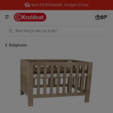
Voor 22:00 besteld, morgen in huis
0
.
00
Babyboxen