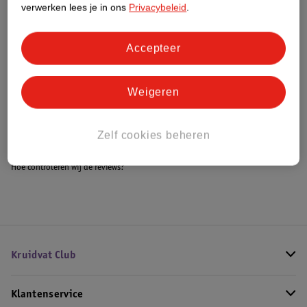
verwerken lees je in ons
Privacybeleid
.
Accepteer
Bestel & Bezorginformatie
Weigeren
Bekijk ook
Meer
Colorfull Collection
Alle Babyboxen
Zelf cookies beheren
Hoe controleren wij de reviews?
Kruidvat Club
Klantenservice