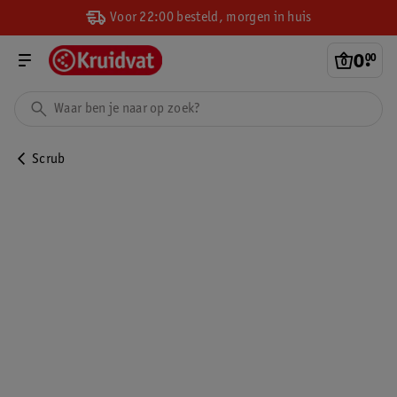
Voor 22:00 besteld, morgen in huis
0
.
00
Scrub