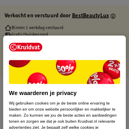
Verkocht en verstuurd door
BestBeautyLux
Binnen 1 werkdag verstuurd
Gratis thuisbezorgd
Gratis retourneren via verkooppartner.
Gratis punten met je Kruidvat kaart
Over dit product
We waarderen je privacy
Productinformatie
Wij gebruiken cookies om je de beste online ervaring te
bieden en om onze website persoonlijker en makkelijker te
maken.
Zo kunnen we jou de beste acties en aanbiedingen
Etiketinformatie
tonen en zorgen we dat je ook buiten Kruidvat.nl relevante
advertenties ziet.
Je bepaalt zelf welke cookies je