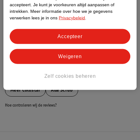
Nature Impact Score
accepteert.
Je kunt je voorkeuren altijd aanpassen of
intrekken.
Meer informatie over hoe we je gegevens
Dit product heeft (nog) geen Nature
verwerken lees je in ons
Privacybeleid
.
Impact Score.
Meer informatie
Accepteer
Bestel & Bezorginformatie
Weigeren
Zelf cookies beheren
Bekijk ook
Meer
Collistar
Alle Scrub
Hoe controleren wij de reviews?