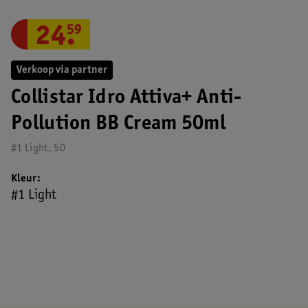
24
.
59
Verkoop via partner
Collistar Idro Attiva+ Anti-
Pollution BB Cream 50ml
#1 Light, 50
Kleur
#1 Light