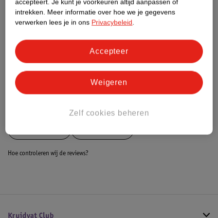
accepteert.
Je kunt je voorkeuren altijd aanpassen of
intrekken.
Meer informatie over hoe we je gegevens
Dit product heeft (nog) geen Nature
verwerken lees je in ons
Privacybeleid
.
Impact Score.
Meer informatie
Accepteer
Bestel & Bezorginformatie
Weigeren
Bekijk ook
Zelf cookies beheren
Meer
Collistar
Alle BB cream
Hoe controleren wij de reviews?
Kruidvat Club