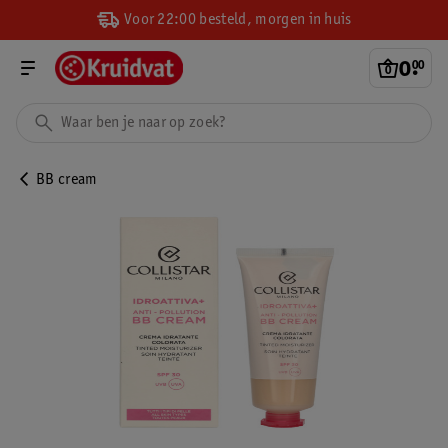
Voor 22:00 besteld, morgen in huis
0
.
00
BB cream