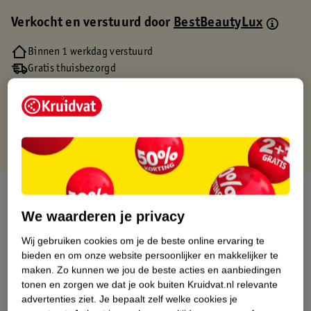
Verkocht en verstuurd door
BestBeautyLux
Binnen 1 werkdag verstuurd
Gratis thuisbezorgd
Gratis retourneren via verkooppartner.
Gratis punten met je Kruidvat kaart
Over dit product
We waarderen je privacy
Productinformatie
Wij gebruiken cookies om je de beste online ervaring te
bieden en om onze website persoonlijker en makkelijker te
Etiketinformatie
maken.
Zo kunnen we jou de beste acties en aanbiedingen
tonen en zorgen we dat je ook buiten Kruidvat.nl relevante
advertenties ziet.
Je bepaalt zelf welke cookies je
Nature Impact Score