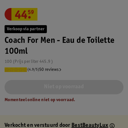
44
.
59
Verkoop via partner
Coach For Men - Eau de Toilette
100ml
100
Prijs per
liter
445.9
50 reviews
(4.9/5)
Niet op voorraad
Momenteel online niet op voorraad.
Verkocht en verstuurd door
BestBeautyLux