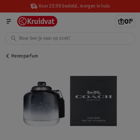
Voor 22:00 besteld, morgen in huis
0
.
00
Herenparfum