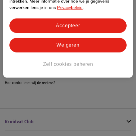
intrekken.
Meer informatie over hoe we je gegevens
Impact Score.
verwerken lees je in ons
Privacybeleid
.
Meer informatie
Accepteer
Bestel & Bezorginformatie
Weigeren
Bekijk ook
Zelf cookies beheren
Meer
Collistar
Alle Herenparfum
Hoe controleren wij de reviews?
Kruidvat Club