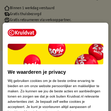
Binnen 1 werkdag verstuurd
Gratis thuisbezorgd
Gratis retourneren via verkooppartner.
Gratis punten met je Kruidvat kaart
Over dit product
Productinformatie
We waarderen je privacy
Wij gebruiken cookies om je de beste online ervaring te
Etiketinformatie
bieden en om onze website persoonlijker en makkelijker te
maken.
Zo kunnen we jou de beste acties en aanbiedingen
tonen en zorgen we dat je ook buiten Kruidvat.nl relevante
Nature Impact Score
advertenties ziet.
Je bepaalt zelf welke cookies je
accepteert.
Je kunt je voorkeuren altijd aanpassen of
Dit product heeft (nog) geen Nature