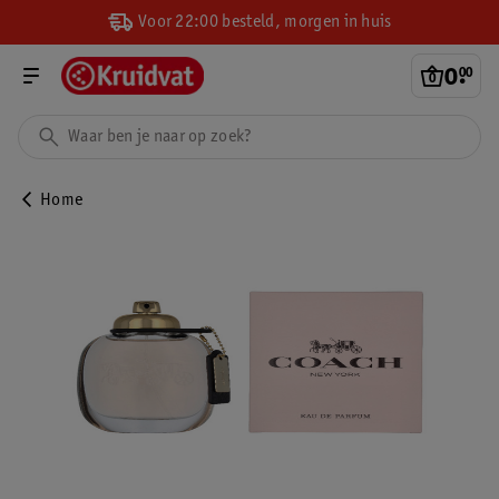
Voor 22:00 besteld, morgen in huis
0
.
00
Home