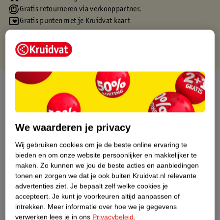
Gratis retourneren via verkooppartner.
Gratis punten met je Kruidvat kaart
Over dit product
Productinformatie
We waarderen je privacy
Etiketinformatie
Wij gebruiken cookies om je de beste online ervaring te
bieden en om onze website persoonlijker en makkelijker te
Nature Impact Score
maken.
Zo kunnen we jou de beste acties en aanbiedingen
tonen en zorgen we dat je ook buiten Kruidvat.nl relevante
Dit product heeft (nog) geen Nature
advertenties ziet.
Je bepaalt zelf welke cookies je
Impact Score.
accepteert.
Je kunt je voorkeuren altijd aanpassen of
Meer informatie
intrekken.
Meer informatie over hoe we je gegevens
verwerken lees je in ons
Privacybeleid
.