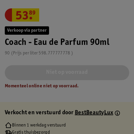
53
.
89
Verkoop via partner
Coach - Eau de Parfum 90ml
90
Prijs per
liter
598.777777778
Niet op voorraad
Momenteel online niet op voorraad.
Verkocht en verstuurd door
BestBeautyLux
Binnen 1 werkdag verstuurd
Gratis thuisbezorgd