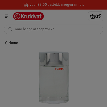
Voor 22:00 besteld, morgen in huis
0
.
00
Home