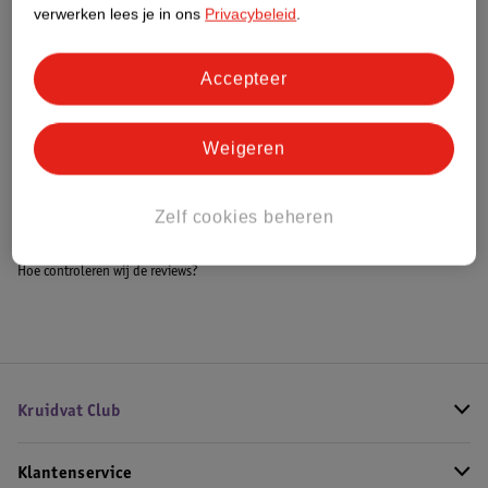
Meer informatie
verwerken lees je in ons
Privacybeleid
.
Accepteer
Bestel & Bezorginformatie
Weigeren
Bekijk ook
Zelf cookies beheren
Meer
Clinique
Hoe controleren wij de reviews?
Kruidvat Club
Klantenservice