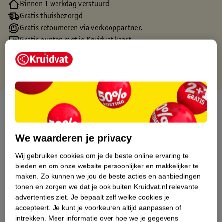
Binnen 1 werkdag verstuurd
Gratis thuisbezorgd
Gratis retourneren via verkooppartner.
Gratis punten met je Kruidvat kaart
Over dit product
Productinformatie
We waarderen je privacy
Wij gebruiken cookies om je de beste online ervaring te
Etiketinformatie
bieden en om onze website persoonlijker en makkelijker te
maken.
Zo kunnen we jou de beste acties en aanbiedingen
Nature Impact Score
tonen en zorgen we dat je ook buiten Kruidvat.nl relevante
advertenties ziet.
Je bepaalt zelf welke cookies je
Dit product heeft (nog) geen Nature
accepteert.
Je kunt je voorkeuren altijd aanpassen of
Impact Score.
intrekken.
Meer informatie over hoe we je gegevens