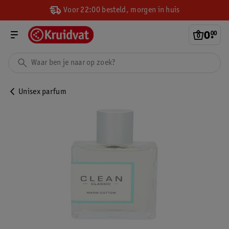
Voor 22:00 besteld, morgen in huis
0
.
00
Unisex parfum