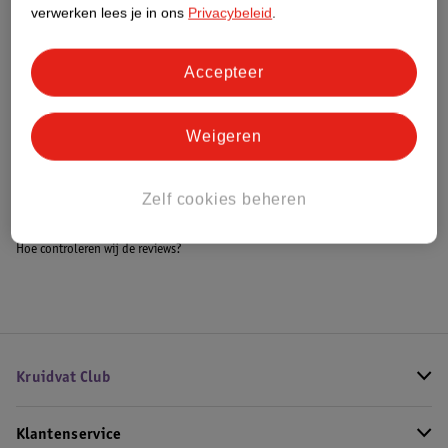
Meer informatie
verwerken lees je in ons
Privacybeleid
.
Accepteer
Bestel & Bezorginformatie
Weigeren
Bekijk ook
Zelf cookies beheren
Meer
Clean
Alle Unisex parfum
Hoe controleren wij de reviews?
Kruidvat Club
Klantenservice