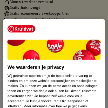
Binnen 1 werkdag verstuurd
Gratis thuisbezorgd
Gratis retourneren via verkooppartner.
Gratis punten met je Kruidvat kaart
Over dit product
Productinformatie
We waarderen je privacy
Wij gebruiken cookies om je de beste online ervaring te
Etiketinformatie
bieden en om onze website persoonlijker en makkelijker te
maken.
Zo kunnen we jou de beste acties en aanbiedingen
Nature Impact Score
tonen en zorgen we dat je ook buiten Kruidvat.nl relevante
advertenties ziet.
Je bepaalt zelf welke cookies je
Dit product heeft (nog) geen Nature
accepteert.
Je kunt je voorkeuren altijd aanpassen of
Impact Score.
intrekken.
Meer informatie over hoe we je gegevens