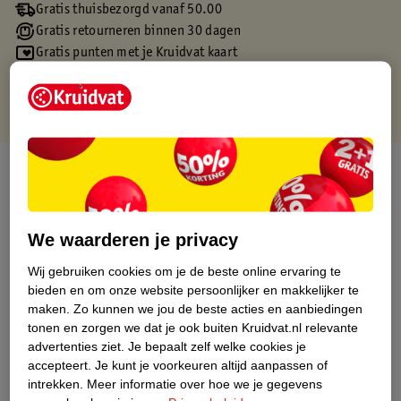
Gratis thuisbezorgd vanaf 50.00
Gratis retourneren binnen 30 dagen
Gratis punten met je Kruidvat kaart
Over dit product
Productinformatie
We waarderen je privacy
Etiketinformatie
Wij gebruiken cookies om je de beste online ervaring te
bieden en om onze website persoonlijker en makkelijker te
maken.
Zo kunnen we jou de beste acties en aanbiedingen
Nature Impact Score
tonen en zorgen we dat je ook buiten Kruidvat.nl relevante
Dit product heeft (nog) geen Nature
advertenties ziet.
Je bepaalt zelf welke cookies je
Impact Score.
accepteert.
Je kunt je voorkeuren altijd aanpassen of
Meer informatie
intrekken.
Meer informatie over hoe we je gegevens