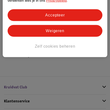
verwerken lees je in ons
Privacybeleid
.
Bestel & Bezorginformatie
Accepteer
Weigeren
Bekijk ook
Meer
Clairivo
Alle Thermometers
Zelf cookies beheren
Hoe controleren wij de reviews?
Kruidvat Club
Klantenservice