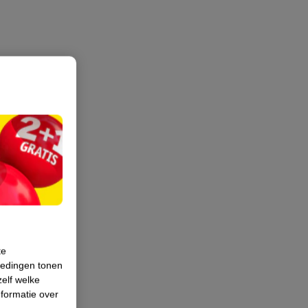
te
iedingen tonen
zelf welke
formatie over