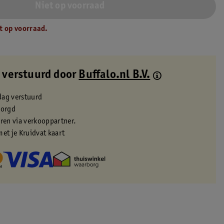
Niet op voorraad
t op voorraad.
 verstuurd door
Buffalo.nl B.V.
dag verstuurd
zorgd
eren via verkooppartner.
met je Kruidvat kaart