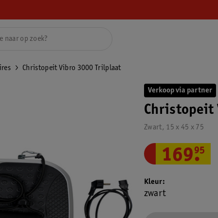
ires
Christopeit Vibro 3000 Trilplaat
Verkoop via partner
Christopeit 
Zwart, 15 x 45 x 75
169
.
95
Kleur
zwart