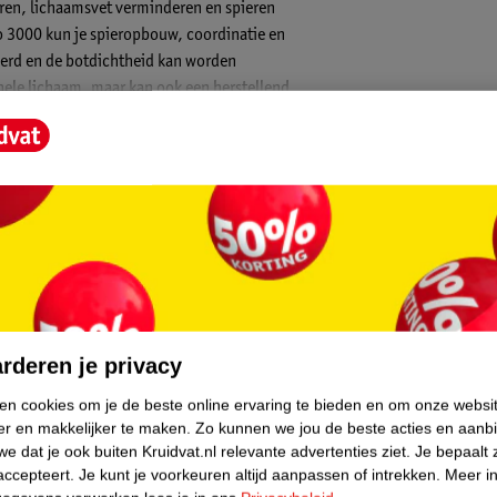
eren, lichaamsvet verminderen en spieren
ro 3000 kun je spieropbouw, coordinatie en
eerd en de botdichtheid kan worden
 hele lichaam, maar kan ook een herstellend
bouwende oefeningen te doen, kun je in korte
 vergroot met de bij de Christopeit Vibro
rtse afwisselende beweging kan trainen
t Vibro 3000 trilplaat heeft 20
ng. De bewegingen van 3-8 Hz kunnen
ontractiesnelheid van de spieren worden
alanstraining. De midden frequenties
amenten en pezen. De hogere frequenties zijn
core.
 capaciteit en regeneratie). De trilling
ing zones voor wandelen / joggen /
rderen je privacy
eit Vibro 3000 heeft drie voor ingestelde
ken cookies om je de beste online ervaring te bieden en om onze websi
isplay met weergave van snelheid,
er en makkelijker te maken.
Zo kunnen we jou de beste acties en aanb
De zeer compacte Christopeit Vibro 3000
e dat je ook buiten Kruidvat.nl relevante advertenties ziet.
Je bepaalt 
accepteert.
Je kunt je voorkeuren altijd aanpassen of intrekken.
Meer in