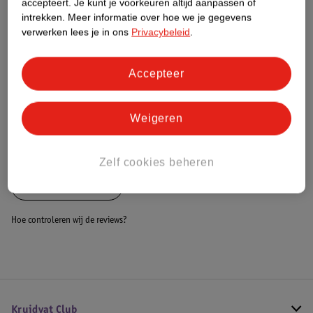
accepteert.
Je kunt je voorkeuren altijd aanpassen of
intrekken.
Meer informatie over hoe we je gegevens
Dit product heeft (nog) geen Nature
verwerken lees je in ons
Privacybeleid
.
Impact Score.
Meer informatie
Accepteer
Bestel & Bezorginformatie
Weigeren
Bekijk ook
Zelf cookies beheren
Alle Hometrainers
Hoe controleren wij de reviews?
Kruidvat Club