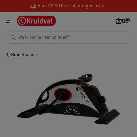
Voor 22:00 besteld, morgen in huis
0
.
00
Hometrainers