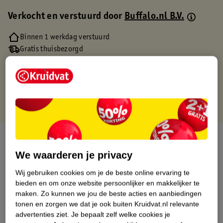
Verkocht en verstuurd door
Buffalo.nl B.V.
Binnen 1 werkdag verstuurd
Gratis thuisbezorgd
Gratis retourneren via verkooppartner.
Gratis punten met je Kruidvat kaart
Over dit product
We waarderen je privacy
Productinformatie
Wij gebruiken cookies om je de beste online ervaring te
bieden en om onze website persoonlijker en makkelijker te
Etiketinformatie
maken.
Zo kunnen we jou de beste acties en aanbiedingen
tonen en zorgen we dat je ook buiten Kruidvat.nl relevante
advertenties ziet.
Je bepaalt zelf welke cookies je
Nature Impact Score