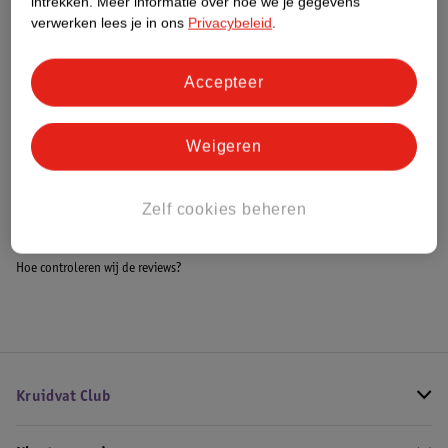
intrekken.
Meer informatie over hoe we je gegevens
Meer informatie
verwerken lees je in ons
Privacybeleid
.
Accepteer
Bestel & Bezorginformatie
Weigeren
Bekijk ook
Zelf cookies beheren
Alle Loopbanden
Hoe controleren wij de reviews?
Kruidvat Club