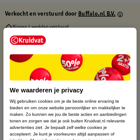
Verkocht en verstuurd door
Buffalo.nl B.V.
Binnen 1 werkdag verstuurd
Gratis thuisbezorgd
Gratis retourneren via verkooppartner.
Gratis punten met je Kruidvat kaart
We waarderen je privacy
Over dit product
Wij gebruiken cookies om je de beste online ervaring te
Productinformatie
bieden en om onze website persoonlijker en makkelijker te
maken.
Zo kunnen we jou de beste acties en aanbiedingen
tonen en zorgen we dat je ook buiten Kruidvat.nl relevante
Nature Impact Score
advertenties ziet.
Je bepaalt zelf welke cookies je
Dit product heeft (nog) geen Nature
accepteert.
Je kunt je voorkeuren altijd aanpassen of
Impact Score.