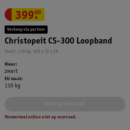
399
.
00
Verkoop via partner
Christopeit CS-300 Loopband
Zwart, 110 kg, 163 x 72 x 28
Kleur
zwart
EU maat
110 kg
Niet op voorraad
Momenteel online niet op voorraad.