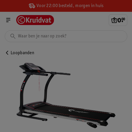
Voor 22:00 besteld, morgen in huis
0
.
00
Loopbanden