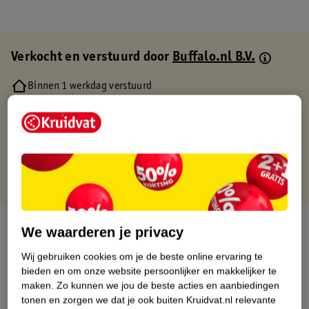
Verkocht en verstuurd door
Buffalo.nl B.V.
Binnen 1 werkdag verstuurd
Gratis thuisbezorgd
Gratis retourneren via verkooppartner.
Gratis punten met je Kruidvat kaart
Over dit product
We waarderen je privacy
Wij gebruiken cookies om je de beste online ervaring te
Productinformatie
bieden en om onze website persoonlijker en makkelijker te
maken.
Zo kunnen we jou de beste acties en aanbiedingen
Etiketinformatie
tonen en zorgen we dat je ook buiten Kruidvat.nl relevante