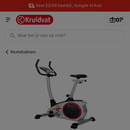
Voor 22:00 besteld, morgen in huis
0
.
00
Hometrainers