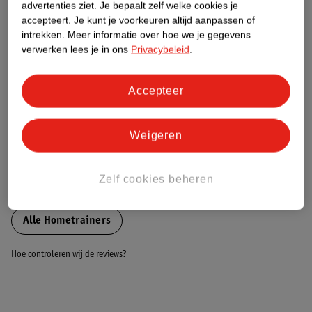
advertenties ziet.
Je bepaalt zelf welke cookies je
accepteert.
Je kunt je voorkeuren altijd aanpassen of
Nature Impact Score
intrekken.
Meer informatie over hoe we je gegevens
verwerken lees je in ons
Privacybeleid
.
Dit product heeft (nog) geen Nature
Impact Score.
Meer informatie
Accepteer
Weigeren
Bestel & Bezorginformatie
Zelf cookies beheren
Bekijk ook
Alle Hometrainers
Hoe controleren wij de reviews?