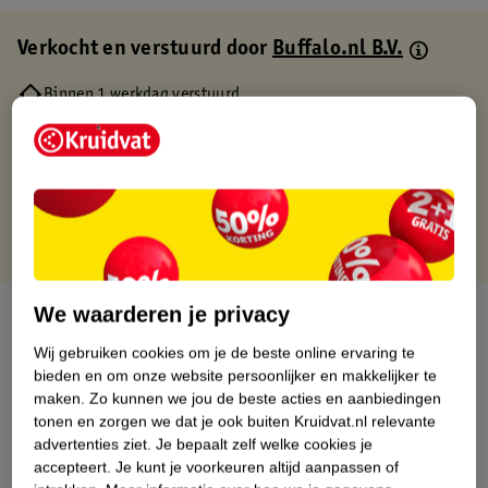
Verkocht en verstuurd door
Buffalo.nl B.V.
Binnen 1 werkdag verstuurd
Gratis thuisbezorgd
Gratis retourneren via verkooppartner.
Gratis punten met je Kruidvat kaart
We waarderen je privacy
Over dit product
Wij gebruiken cookies om je de beste online ervaring te
Productinformatie
bieden en om onze website persoonlijker en makkelijker te
maken.
Zo kunnen we jou de beste acties en aanbiedingen
tonen en zorgen we dat je ook buiten Kruidvat.nl relevante
Nature Impact Score
advertenties ziet.
Je bepaalt zelf welke cookies je
Dit product heeft (nog) geen Nature
accepteert.
Je kunt je voorkeuren altijd aanpassen of
Impact Score.