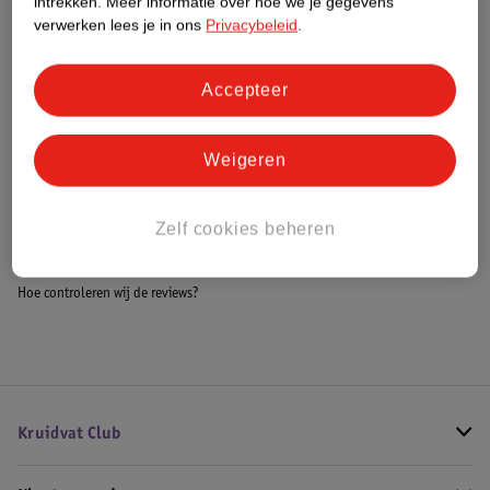
intrekken.
Meer informatie over hoe we je gegevens
Meer informatie
verwerken lees je in ons
Privacybeleid
.
Accepteer
Bestel & Bezorginformatie
Weigeren
Bekijk ook
Zelf cookies beheren
Alle Halterbanken
Hoe controleren wij de reviews?
Kruidvat Club