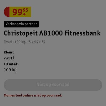
99
.
95
Verkoop via partner
Christopeit AB1000 Fitnessbank
Zwart, 100 kg, 15 x 44 x 64
Kleur
zwart
EU maat
100 kg
Niet op voorraad
Momenteel online niet op voorraad.