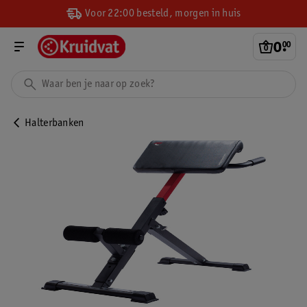
Voor 22:00 besteld, morgen in huis
0
.
00
Halterbanken