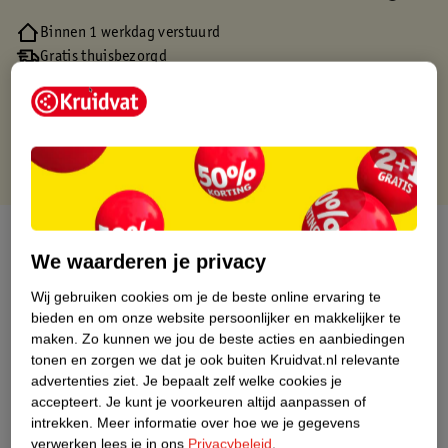
Binnen 1 werkdag verstuurd
Gratis thuisbezorgd
Gratis retourneren via verkooppartner.
Gratis punten met je Kruidvat kaart
Over dit product
We waarderen je privacy
Productinformatie
Wij gebruiken cookies om je de beste online ervaring te
bieden en om onze website persoonlijker en makkelijker te
maken.
Zo kunnen we jou de beste acties en aanbiedingen
Nature Impact Score
tonen en zorgen we dat je ook buiten Kruidvat.nl relevante
Dit product heeft (nog) geen Nature
advertenties ziet.
Je bepaalt zelf welke cookies je
Impact Score.
accepteert.
Je kunt je voorkeuren altijd aanpassen of
Meer informatie
intrekken.
Meer informatie over hoe we je gegevens
verwerken lees je in ons
Privacybeleid
.