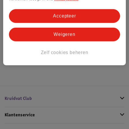
Bestel & Bezorginformatie
Accepteer
Weigeren
Bekijk ook
Meer
Chloe
Alle Damesparfum
Zelf cookies beheren
Hoe controleren wij de reviews?
Kruidvat Club
Klantenservice