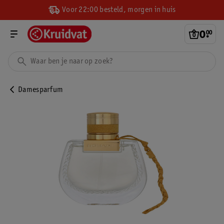
Voor 22:00 besteld, morgen in huis
0
.
00
Damesparfum