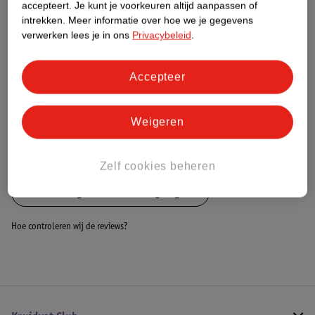
accepteert.
Je kunt je voorkeuren altijd aanpassen of
Impact Score.
intrekken.
Meer informatie over hoe we je gegevens
Meer informatie
verwerken lees je in ons
Privacybeleid
.
Accepteer
Bestel & Bezorginformatie
Weigeren
Bekijk ook
Meer
Chipolino
Zelf cookies beheren
Alle Duowagens en tweelingwagens
Hoe controleren wij de reviews?