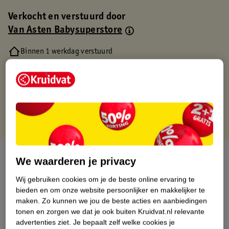
Verkocht en verstuurd door
Van Asten Babysuperstore
Binnen 1 werkdag verstuurd
Gratis thuisbezorgd
Gratis retourneren via verkooppartner.
Gratis punten met je Kruidvat kaart
Over dit product
We waarderen je privacy
Productinformatie
Wij gebruiken cookies om je de beste online ervaring te
bieden en om onze website persoonlijker en makkelijker te
maken.
Zo kunnen we jou de beste acties en aanbiedingen
Nature Impact Score
tonen en zorgen we dat je ook buiten Kruidvat.nl relevante
advertenties ziet.
Je bepaalt zelf welke cookies je
Dit product heeft (nog) geen Nature