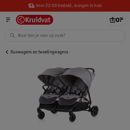
Voor 22:00 besteld, morgen in huis
0
.
00
Duowagens en tweelingwagens