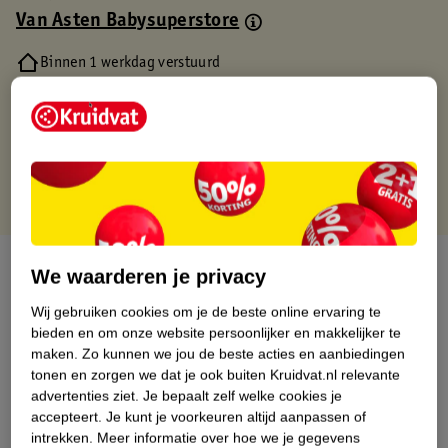
Van Asten Babysuperstore
Binnen 1 werkdag verstuurd
Gratis thuisbezorgd
Gratis retourneren via verkooppartner.
Gratis punten met je Kruidvat kaart
Over dit product
We waarderen je privacy
Productinformatie
Wij gebruiken cookies om je de beste online ervaring te
bieden en om onze website persoonlijker en makkelijker te
maken.
Zo kunnen we jou de beste acties en aanbiedingen
Nature Impact Score
tonen en zorgen we dat je ook buiten Kruidvat.nl relevante
advertenties ziet.
Je bepaalt zelf welke cookies je
Dit product heeft (nog) geen Nature
accepteert.
Je kunt je voorkeuren altijd aanpassen of
Impact Score.
intrekken.
Meer informatie over hoe we je gegevens
Meer informatie