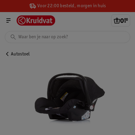
Voor 22:00 besteld, morgen in huis
0
.
00
Autostoel